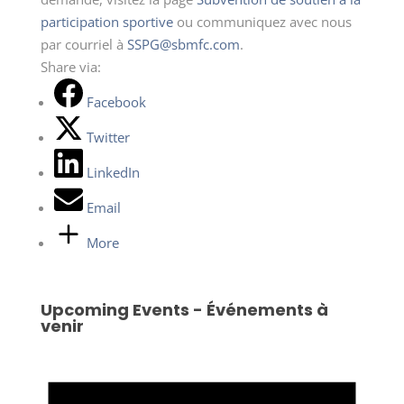
participation sportive
ou communiquez avec nous
par courriel à
SSPG@sbmfc.com
.
Share via:
Facebook
Twitter
LinkedIn
Email
More
Upcoming Events - Événements à
venir