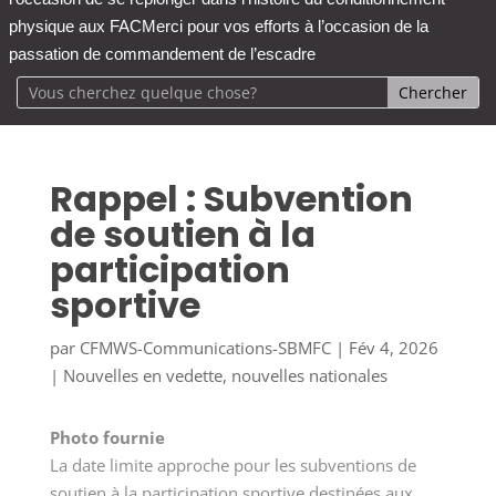
physique aux FAC
Merci pour vos efforts à l’occasion de la
passation de commandement de l’escadre
Rappel : Subvention
de soutien à la
participation
sportive
par
CFMWS-Communications-SBMFC
|
Fév 4, 2026
|
Nouvelles en vedette
,
nouvelles nationales
Photo fournie
La date limite approche
pour les subventions de
soutien à la participation sportive destinées aux