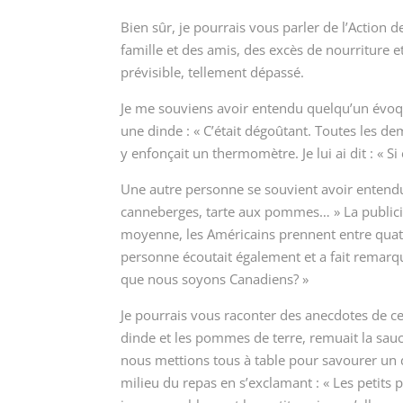
Bien sûr, je pourrais vous parler de l’Action d
famille et des amis, des excès de nourriture e
prévisible, tellement dépassé.
Je me souviens avoir entendu quelqu’un évoqu
une dinde : « C’était dégoûtant. Toutes les dem
y enfonçait un thermomètre. Je lui ai dit : « Si
Une autre personne se souvient avoir entendu u
canneberges, tarte aux pommes… » La publicit
moyenne, les Américains prennent entre quatre 
personne écoutait également et a fait remar
que nous soyons Canadiens? »
Je pourrais vous raconter des anecdotes de c
dinde et les pommes de terre, remuait la sauce
nous mettions tous à table pour savourer un d
milieu du repas en s’exclamant : « Les petits p