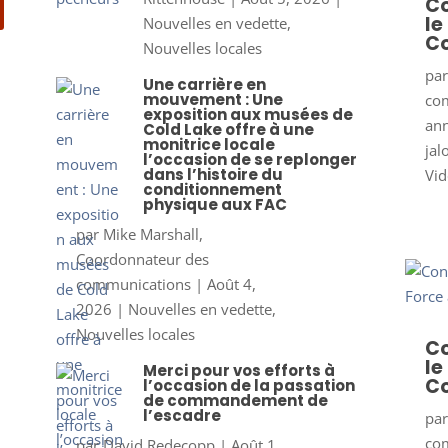
Co
le
Nouvelles en vedette
,
Co
Nouvelles locales
pa
Une carrière en
mouvement : Une
co
exposition aux musées de
ann
Cold Lake offre à une
monitrice locale
jal
l’occasion de se replonger
dans l’histoire du
Vid
conditionnement
physique aux FAC
par
Mike Marshall,
Coordonnateur des
communications
|
Août 4,
2026
|
Nouvelles en vedette
,
Nouvelles locales
Co
le
Merci pour vos efforts à
Co
l’occasion de la passation
de commandement de
l’escadre
pa
co
par
David Redecopp
|
Août 1,