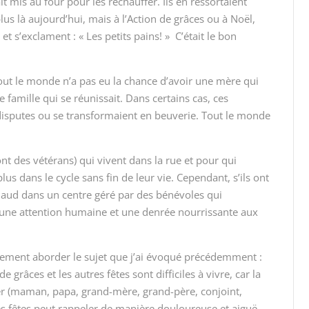
 mis au four pour les réchauffer. Ils en ressortaient
lus là aujourd’hui, mais à l’Action de grâces ou à Noël,
t s’exclament : « Les petits pains! » C’était le bon
out le monde n’a pas eu la chance d’avoir une mère qui
e famille qui se réunissait. Dans certains cas, ces
disputes ou se transformaient en beuverie. Tout le monde
ont des vétérans) qui vivent dans la rue et pour qui
 plus dans le cycle sans fin de leur vie. Cependant, s’ils ont
chaud dans un centre géré par des bénévoles qui
ir une attention humaine et une denrée nourrissante aux
galement aborder le sujet que j’ai évoqué précédemment :
e grâces et les autres fêtes sont difficiles à vivre, car la
her (maman, papa, grand-mère, grand-père, conjoint,
des fêtes peut rappeler de manière douloureuse et aiguë