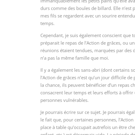
immanquablement les petits pains qu’elle avait
durs comme des boules de billard. Elle n’est p
mes fils se regardent avec un sourire entendu e
temps.
Cependant, je suis également conscient que t
préparait le repas de l’Action de grâces, ou un
réunions étaient tendues, marquées par des 
n’a pas la même famille que moi.
Il y a également les sans-abri (dont certains s
l’Action de grâces n’est qu’un jour difficile de
la chance, ils peuvent bénéficier d’un repas 
consacrent leur temps et leurs efforts à offr
personnes vulnérables.
Je pourrais écrire sur ce sujet. Je pourrais é
le fait que, pour certaines personnes, l’Action d
place à table qu’occupait autrefois un être c
enfant, etc.) est désormais vide. La période 