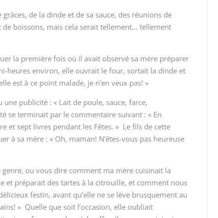
e grâces, de la dinde et de sa sauce, des réunions de
t de boissons, mais cela serait tellement… tellement
er la première fois où il avait observé sa mère préparer
i-heures environ, elle ouvrait le four, sortait la dinde et
 elle est à ce point malade, je n’en veux pas! »
ne publicité : « Lait de poule, sauce, farce,
é se terminait par le commentaire suivant : « En
et sept livres pendant les Fêtes. » Le fils de cette
quer à sa mère : « Oh, maman! N’êtes-vous pas heureuse
e genre, ou vous dire comment ma mère cuisinait la
 et préparait des tartes à la citrouille, et comment nous
élicieux festin, avant qu’elle ne se lève brusquement au
ains! » Quelle que soit l’occasion, elle oubliait