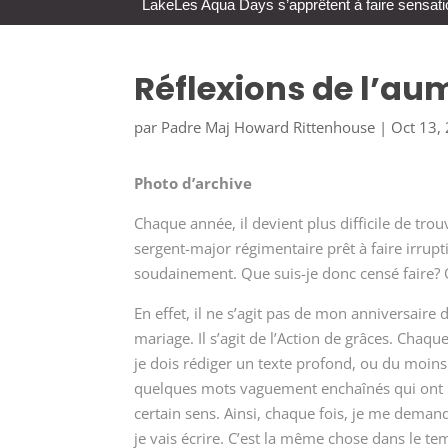
Lake
Les Aqua Days s’apprêtent à faire sensati
Réflexions de l’au
par
Padre Maj Howard Rittenhouse
|
Oct 13,
Photo d’archive
Chaque année, il devient plus difficile de tro
sergent-major régimentaire prêt à faire irrupt
soudainement. Que suis-je donc censé faire? 
En effet, il ne s’agit pas de mon anniversaire 
mariage. Il s’agit de l’Action de grâces. Chaqu
je dois rédiger un texte profond, ou du moins
quelques mots vaguement enchaînés qui ont
certain sens. Ainsi, chaque fois, je me deman
je vais écrire. C’est la même chose dans le te