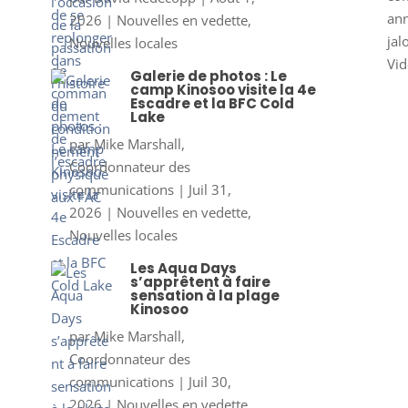
ann
2026
|
Nouvelles en vedette
,
jal
Nouvelles locales
Vid
Galerie de photos : Le
camp Kinosoo visite la 4e
Escadre et la BFC Cold
Lake
par
Mike Marshall,
Coordonnateur des
communications
|
Juil 31,
2026
|
Nouvelles en vedette
,
Nouvelles locales
Les Aqua Days
s’apprêtent à faire
sensation à la plage
Kinosoo
par
Mike Marshall,
Coordonnateur des
communications
|
Juil 30,
2026
|
Nouvelles en vedette
,