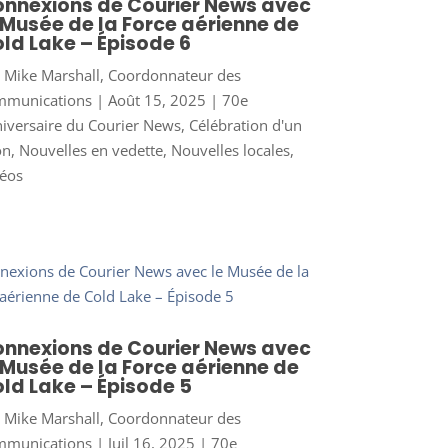
nnexions de Courier News avec
 Musée de la Force aérienne de
ld Lake – Épisode 6
r
Mike Marshall, Coordonnateur des
mmunications
|
Août 15, 2025
|
70e
iversaire du Courier News
,
Célébration d'un
on
,
Nouvelles en vedette
,
Nouvelles locales
,
éos
nnexions de Courier News avec
 Musée de la Force aérienne de
ld Lake – Épisode 5
r
Mike Marshall, Coordonnateur des
mmunications
|
Juil 16, 2025
|
70e