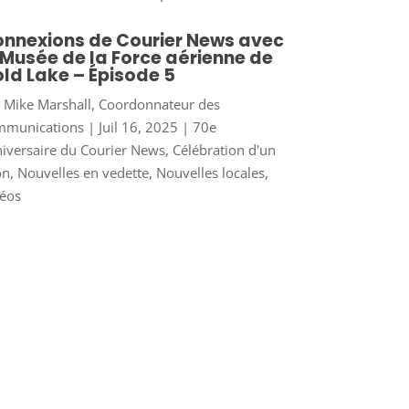
nnexions de Courier News avec
 Musée de la Force aérienne de
ld Lake – Épisode 5
r
Mike Marshall, Coordonnateur des
mmunications
|
Juil 16, 2025
|
70e
iversaire du Courier News
,
Célébration d'un
on
,
Nouvelles en vedette
,
Nouvelles locales
,
éos