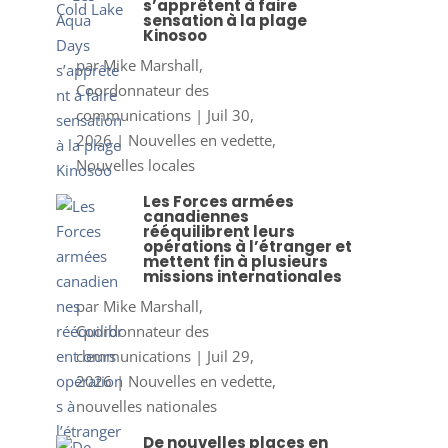
s’apprêtent à faire
sensation à la plage
Kinosoo
par
Mike Marshall,
Coordonnateur des
communications
|
Juil 30,
2026
|
Nouvelles en vedette
,
Nouvelles locales
Les Forces armées
canadiennes
rééquilibrent leurs
opérations à l’étranger et
mettent fin à plusieurs
missions internationales
par
Mike Marshall,
Coordonnateur des
communications
|
Juil 29,
2026
|
Nouvelles en vedette
,
nouvelles nationales
De nouvelles places en