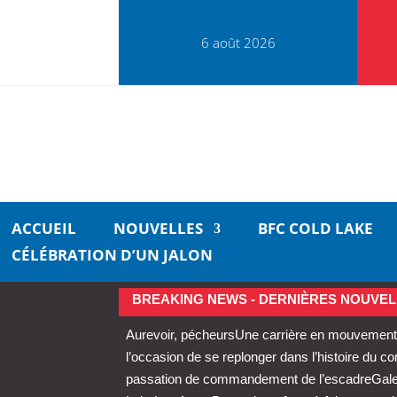
6 août 2026
ACCUEIL
NOUVELLES
BFC COLD LAKE
CÉLÉBRATION D’UN JALON
BREAKING NEWS - DERNIÈRES NOUVEL
Aurevoir, pécheurs
Une carrière en mouvement 
l’occasion de se replonger dans l’histoire du 
passation de commandement de l’escadre
Gale