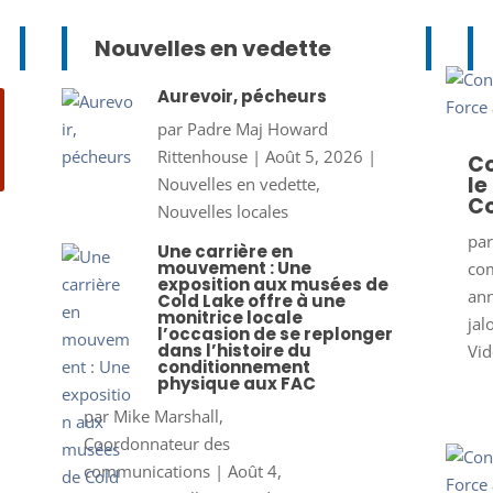
Nouvelles en vedette
Aurevoir, pécheurs
par
Padre Maj Howard
Rittenhouse
|
Août 5, 2026
|
Co
le
Nouvelles en vedette
,
Co
Nouvelles locales
pa
Une carrière en
mouvement : Une
co
exposition aux musées de
ann
Cold Lake offre à une
monitrice locale
jal
l’occasion de se replonger
dans l’histoire du
Vid
conditionnement
physique aux FAC
par
Mike Marshall,
Coordonnateur des
communications
|
Août 4,