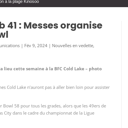
on à la plage Kinosoo
 41 : Messes organise
wl
unications
|
Fév 9, 2024
|
Nouvelles en vedette
,
ra lieu cette semaine à la BFC Cold Lake – photo
s Cold Lake n’auront pas à aller bien loin pour assister
r Bowl 58 pour tous les grades, alors que les 49ers de
as City dans le cadre du championnat de la Ligue