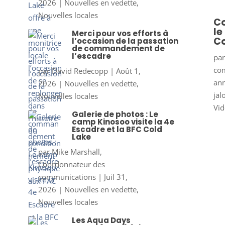
2026
|
Nouvelles en vedette
,
Nouvelles locales
Co
le
Merci pour vos efforts à
Co
l’occasion de la passation
de commandement de
l’escadre
pa
co
par
David Redecopp
|
Août 1,
ann
2026
|
Nouvelles en vedette
,
jal
Nouvelles locales
Vid
Galerie de photos : Le
camp Kinosoo visite la 4e
Escadre et la BFC Cold
Lake
par
Mike Marshall,
Coordonnateur des
communications
|
Juil 31,
2026
|
Nouvelles en vedette
,
Nouvelles locales
Les Aqua Days