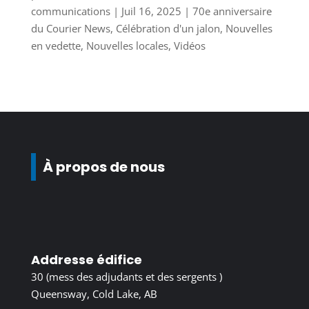
communications
|
Juil 16, 2025
|
70e anniversaire
du Courier News
,
Célébration d'un jalon
,
Nouvelles
en vedette
,
Nouvelles locales
,
Vidéos
À propos de nous
Addresse édifice
30 (mess des adjudants et des sergents )
Queensway, Cold Lake, AB