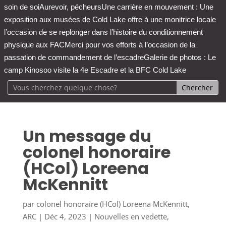
soin de soi
Aurevoir, pécheurs
Une carrière en mouvement : Une
exposition aux musées de Cold Lake offre à une monitrice locale
l’occasion de se replonger dans l’histoire du conditionnement
physique aux FAC
Merci pour vos efforts à l’occasion de la
passation de commandement de l’escadre
Galerie de photos : Le
camp Kinosoo visite la 4e Escadre et la BFC Cold Lake
Un message du
colonel honoraire
(HCol) Loreena
McKennitt
par
colonel honoraire (HCol) Loreena McKennitt,
ARC
|
Déc 4, 2023
|
Nouvelles en vedette
,