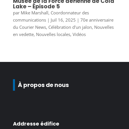
Musée de la Force aérienne de Cold
Lake – Épisode 5
par
Mike Marshall, Coordonnateur des
communications
|
Juil 16, 2025
|
70e anniversaire
du Courier News
,
Célébration d'un jalon
,
Nouvelles
en vedette
,
Nouvelles locales
,
Vidéos
À propos de nous
Addresse édifice