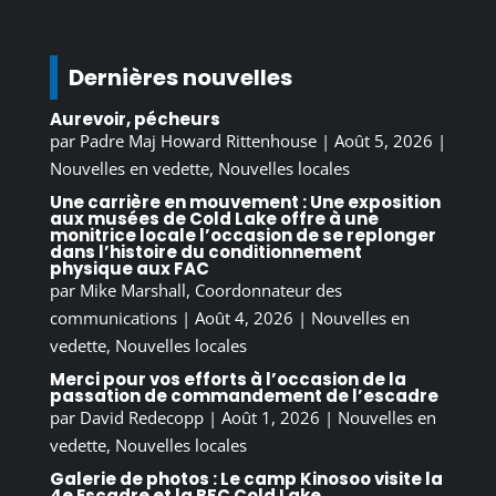
Dernières nouvelles
Aurevoir, pécheurs
par
Padre Maj Howard Rittenhouse
|
Août 5, 2026
|
Nouvelles en vedette
,
Nouvelles locales
Une carrière en mouvement : Une exposition
aux musées de Cold Lake offre à une
monitrice locale l’occasion de se replonger
dans l’histoire du conditionnement
physique aux FAC
par
Mike Marshall, Coordonnateur des
communications
|
Août 4, 2026
|
Nouvelles en
vedette
,
Nouvelles locales
Merci pour vos efforts à l’occasion de la
passation de commandement de l’escadre
par
David Redecopp
|
Août 1, 2026
|
Nouvelles en
vedette
,
Nouvelles locales
Galerie de photos : Le camp Kinosoo visite la
4e Escadre et la BFC Cold Lake