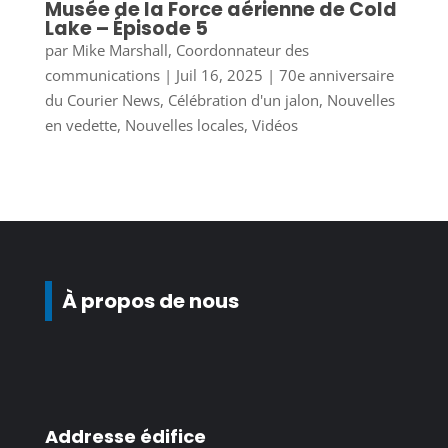
Musée de la Force aérienne de Cold
Lake – Épisode 5
par
Mike Marshall, Coordonnateur des
communications
|
Juil 16, 2025
|
70e anniversaire
du Courier News
,
Célébration d'un jalon
,
Nouvelles
en vedette
,
Nouvelles locales
,
Vidéos
À propos de nous
Addresse édifice