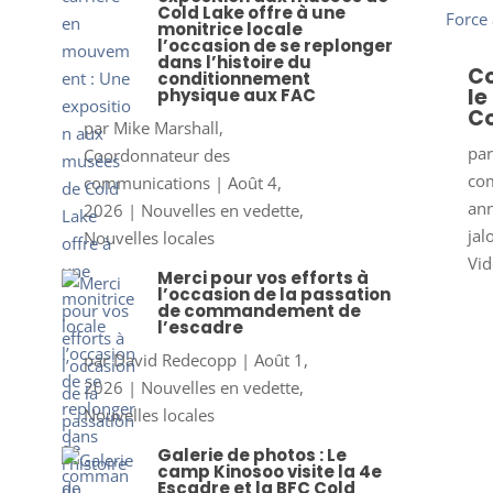
Cold Lake offre à une
monitrice locale
l’occasion de se replonger
dans l’histoire du
Co
conditionnement
le
physique aux FAC
Co
par
Mike Marshall,
pa
Coordonnateur des
co
communications
|
Août 4,
ann
2026
|
Nouvelles en vedette
,
jal
Nouvelles locales
Vid
Merci pour vos efforts à
l’occasion de la passation
de commandement de
l’escadre
par
David Redecopp
|
Août 1,
2026
|
Nouvelles en vedette
,
Nouvelles locales
Galerie de photos : Le
camp Kinosoo visite la 4e
Escadre et la BFC Cold