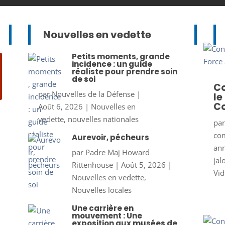
Nouvelles en vedette
Petits moments, grande
incidence : un guide
réaliste pour prendre soin
de soi
Co
par
Nouvelles de la Défense
|
le
Co
Août 6, 2026
|
Nouvelles en
vedette
,
nouvelles nationales
pa
co
Aurevoir, pécheurs
ann
par
Padre Maj Howard
jal
Rittenhouse
|
Août 5, 2026
|
Vid
Nouvelles en vedette
,
Nouvelles locales
Une carrière en
mouvement : Une
exposition aux musées de