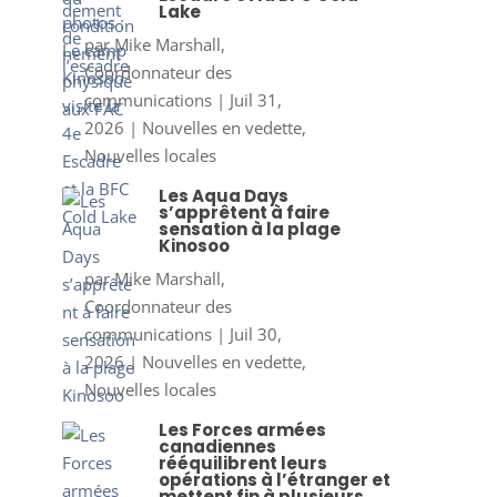
Lake
par
Mike Marshall,
Coordonnateur des
communications
|
Juil 31,
2026
|
Nouvelles en vedette
,
Nouvelles locales
Les Aqua Days
s’apprêtent à faire
sensation à la plage
Kinosoo
par
Mike Marshall,
Coordonnateur des
communications
|
Juil 30,
2026
|
Nouvelles en vedette
,
Nouvelles locales
Les Forces armées
canadiennes
rééquilibrent leurs
opérations à l’étranger et
mettent fin à plusieurs