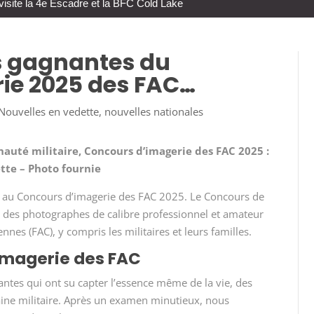
visite la 4e Escadre et la BFC Cold Lake
s gagnantes du
ie 2025 des FAC…
Nouvelles en vedette
,
nouvelles nationales
nauté militaire, Concours d’imagerie des FAC
2025 :
ette – Photo fournie
pé au Concours d’imagerie des FAC 2025. Le Concours de
nt des photographes de calibre professionnel et amateur
ennes (FAC)
, y compris les militaires et leurs familles.
’imagerie des FAC
tes qui ont su capter l’essence même de la vie, des
aine militaire. Après un examen minutieux, nous