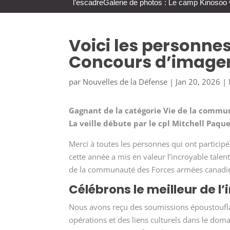
l’escadre
Galerie de photos : Le camp Kinosoo 
Voici les personne
Concours d’imager
par
Nouvelles de la Défense
|
Jan 20, 2026
|
Gagnant de la catégorie Vie de la commu
La veille débute par le cpl Mitchell Paqu
Merci à toutes les personnes qui ont partici
cette année a mis en valeur l’incroyable tale
de la communauté des Forces armées
canadi
Célébrons le meilleur de l
Nous avons reçu des soumissions époustouflan
opérations et des liens culturels dans le dom