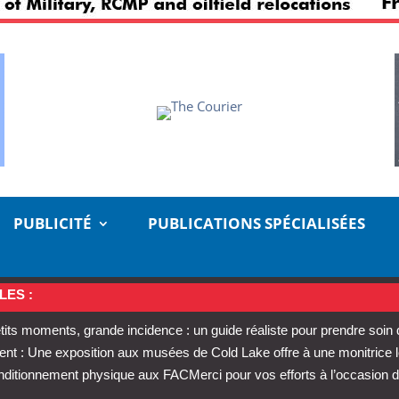
PUBLICITÉ
PUBLICATIONS SPÉCIALISÉES
LES :
tits moments, grande incidence : un guide réaliste pour prendre soin
t : Une exposition aux musées de Cold Lake offre à une monitrice 
conditionnement physique aux FAC
Merci pour vos efforts à l’occasion d