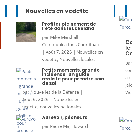
Nouvelles en vedette
Profitez pleinement de
l’été dans le Lakeland
par
Mike Marshall,
Co
Communications Coordinator
le
|
Août 7, 2026
|
Nouvelles en
Co
vedette
,
Nouvelles locales
pa
Petits moments, grande
co
incidence : un guide
ann
réaliste pour prendre soin
de soi
jal
par
Nouvelles de la Défense
|
Vid
Août 6, 2026
|
Nouvelles en
vedette
,
nouvelles nationales
Aurevoir, pécheurs
par
Padre Maj Howard