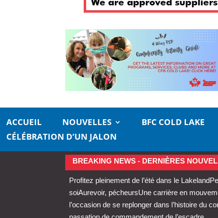
ACCUEIL
NOUVELLES
BFC COLD LAKE
CÉLÉBRATION D’UN JALON
BREAKING NEWS - DERNIÈRES NOUVEL
Profitez pleinement de l’été dans le Lakeland
Pe
soi
Aurevoir, pécheurs
Une carrière en mouvemen
l’occasion de se replonger dans l’histoire du 
passation de commandement de l’escadre