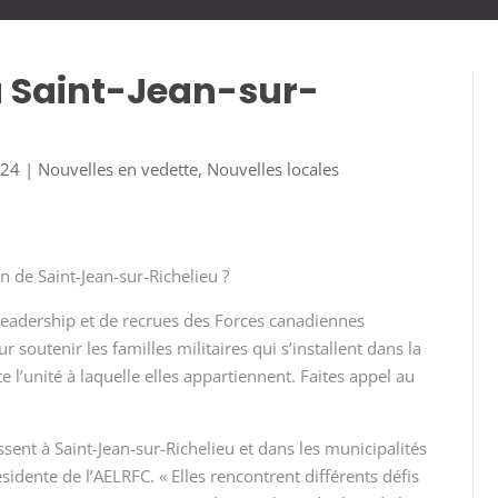
 Saint-Jean-sur-
024
|
Nouvelles en vedette
,
Nouvelles locales
n de Saint-Jean-sur-Richelieu ?
e leadership et de recrues des Forces canadiennes
soutenir les familles militaires qui s’installent dans la
 l’unité à laquelle elles appartiennent. Faites appel au
sent à Saint-Jean-sur-Richelieu et dans les municipalités
idente de l’AELRFC. « Elles rencontrent différents défis