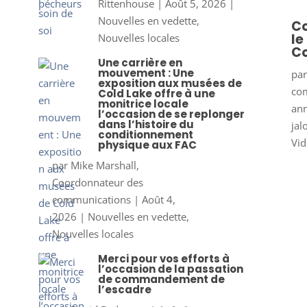
Rittenhouse
|
Août 5, 2026
|
Nouvelles en vedette
,
Co
le
Nouvelles locales
Co
Une carrière en
mouvement : Une
pa
exposition aux musées de
co
Cold Lake offre à une
monitrice locale
ann
l’occasion de se replonger
dans l’histoire du
jal
conditionnement
Vid
physique aux FAC
par
Mike Marshall,
Coordonnateur des
communications
|
Août 4,
2026
|
Nouvelles en vedette
,
Nouvelles locales
Merci pour vos efforts à
l’occasion de la passation
de commandement de
l’escadre