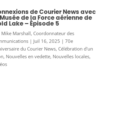
nnexions de Courier News avec
 Musée de la Force aérienne de
ld Lake – Épisode 5
r
Mike Marshall, Coordonnateur des
mmunications
|
Juil 16, 2025
|
70e
iversaire du Courier News
,
Célébration d'un
on
,
Nouvelles en vedette
,
Nouvelles locales
,
éos