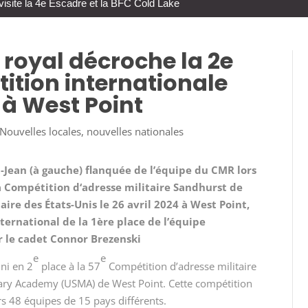
visite la 4e Escadre et la BFC Cold Lake
e royal décroche la 2e
ition internationale
 à West Point
Nouvelles locales
,
nouvelles nationales
-Jean (à gauche) flanquée de l’équipe du CMR lors
a Compétition d‘adresse militaire Sandhurst de
ire des États-Unis le 26 avril 2024 à West Point,
ternational de la 1ère place de l’équipe
ar le cadet Connor Brezenski
e
e
ini en 2
place à la 57
Compétition d’adresse militaire
litary Academy (USMA) de West Point. Cette compétition
s 48 équipes de 15 pays différents.