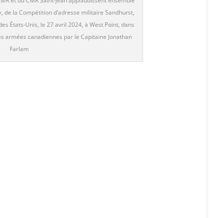
 CMR et du CMR Saint-Jean applaudissent ensemble
», de la Compétition d’adresse militaire Sandhurst,
es États-Unis, le 27 avril 2024, à West Point, dans
ces armées canadiennes par le Capitaine Jonathan
Farlam