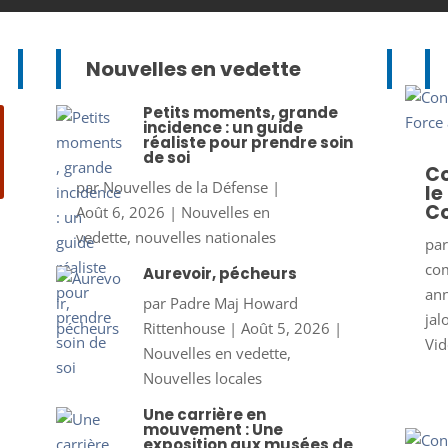
Nouvelles en vedette
Petits moments, grande
incidence : un guide
réaliste pour prendre soin
de soi
Co
par
Nouvelles de la Défense
|
le
Co
Août 6, 2026
|
Nouvelles en
vedette
,
nouvelles nationales
pa
co
Aurevoir, pécheurs
ann
par
Padre Maj Howard
jal
Rittenhouse
|
Août 5, 2026
|
Vid
Nouvelles en vedette
,
Nouvelles locales
Une carrière en
mouvement : Une
exposition aux musées de