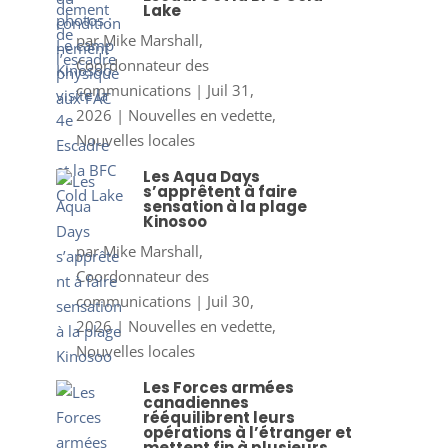
Lake
par
Mike Marshall,
Coordonnateur des
communications
|
Juil 31,
2026
|
Nouvelles en vedette
,
Nouvelles locales
Les Aqua Days
s’apprêtent à faire
sensation à la plage
Kinosoo
par
Mike Marshall,
Coordonnateur des
communications
|
Juil 30,
2026
|
Nouvelles en vedette
,
Nouvelles locales
Les Forces armées
canadiennes
rééquilibrent leurs
opérations à l’étranger et
mettent fin à plusieurs