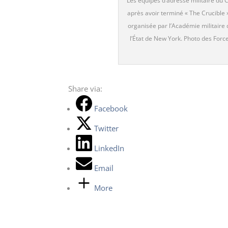
Les équipes d’adresse militaire du
après avoir terminé « The Crucible 
organisée par l’Académie militaire d
l’État de New York. Photo des For
Share via:
Facebook
Twitter
LinkedIn
Email
More