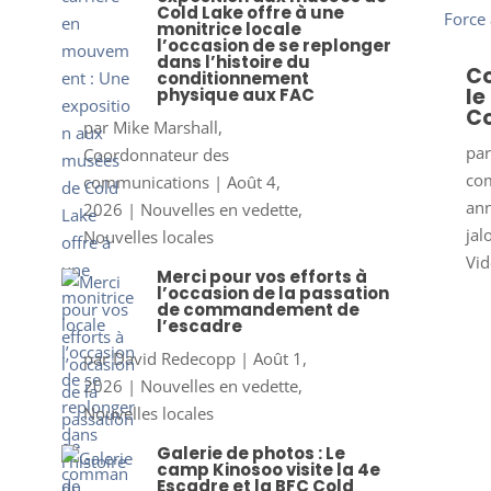
Cold Lake offre à une
monitrice locale
l’occasion de se replonger
dans l’histoire du
Co
conditionnement
le
physique aux FAC
Co
par
Mike Marshall,
pa
Coordonnateur des
co
communications
|
Août 4,
ann
2026
|
Nouvelles en vedette
,
jal
Nouvelles locales
Vid
Merci pour vos efforts à
l’occasion de la passation
de commandement de
l’escadre
par
David Redecopp
|
Août 1,
2026
|
Nouvelles en vedette
,
Nouvelles locales
Galerie de photos : Le
camp Kinosoo visite la 4e
Escadre et la BFC Cold