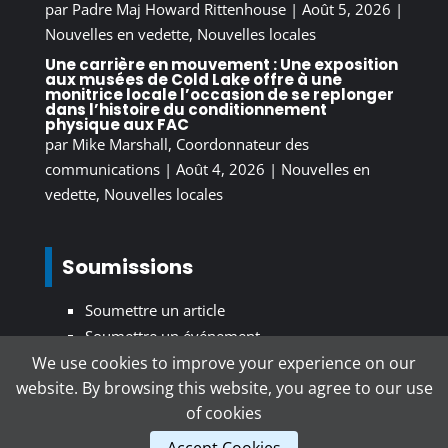
par
Padre Maj Howard Rittenhouse
|
Août 5, 2026
|
Nouvelles en vedette
,
Nouvelles locales
Une carrière en mouvement : Une exposition
aux musées de Cold Lake offre à une
monitrice locale l’occasion de se replonger
dans l’histoire du conditionnement
physique aux FAC
par
Mike Marshall, Coordonnateur des
communications
|
Août 4, 2026
|
Nouvelles en
vedette
,
Nouvelles locales
Soumissions
Soumettre un article
Soumettre un événement
We use cookies to improve your experience on our
website. By browsing this website, you agree to our use
S’inscrire au bulletin d’information
of cookies