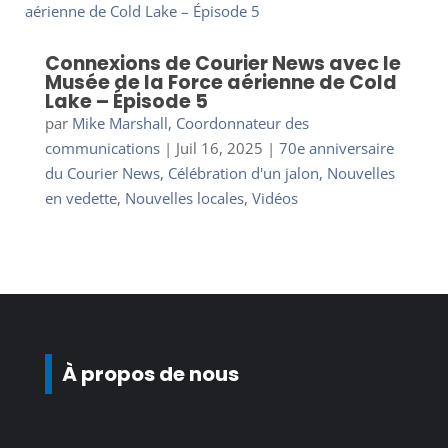
Connexions de Courier News avec le
Musée de la Force aérienne de Cold
Lake – Épisode 5
par
Mike Marshall, Coordonnateur des
communications
|
Juil 16, 2025
|
70e anniversaire
du Courier News
,
Célébration d'un jalon
,
Nouvelles
en vedette
,
Nouvelles locales
,
Vidéos
À propos de nous