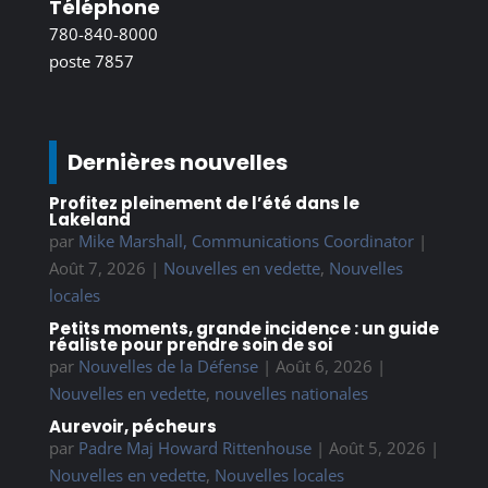
Téléphone
780-840-8000
poste 7857
Dernières nouvelles
Profitez pleinement de l’été dans le
Lakeland
par
Mike Marshall, Communications Coordinator
|
Août 7, 2026
|
Nouvelles en vedette
,
Nouvelles
locales
Petits moments, grande incidence : un guide
réaliste pour prendre soin de soi
par
Nouvelles de la Défense
|
Août 6, 2026
|
Nouvelles en vedette
,
nouvelles nationales
Aurevoir, pécheurs
par
Padre Maj Howard Rittenhouse
|
Août 5, 2026
|
Nouvelles en vedette
,
Nouvelles locales