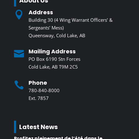
About Us
Address

Building 30 (4 Wing Warrant Officers’ &
Sergeants’ Mess)
Queensway, Cold Lake, AB
Mailing Address

PO Box 6190 Stn Forces
Cold Lake, AB T9M 2C5
Phone

780-840-8000
Ext. 7857
Latest News
Profitez pleinement de l’été dans le