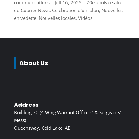
communications
|
Juil 16, 2025
|
70e anniversaire
du Courier News
,
Célébration d'un jalon
,
Nouvelles
en vedette
,
Nouvelles locales
,
Vidéos
About Us
Address
Building 30 (4 Wing Warrant Officers’ & Sergeants’
Mess)
Queensway, Cold Lake, AB