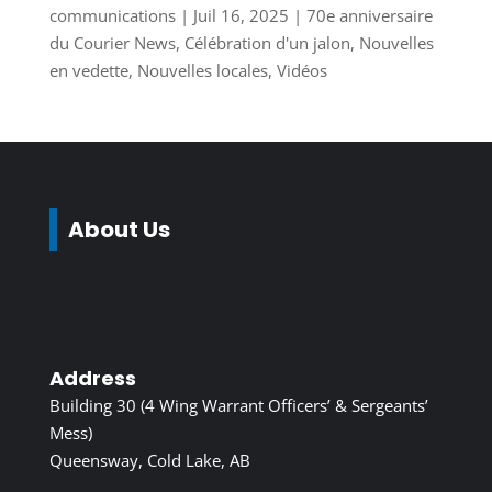
communications
|
Juil 16, 2025
|
70e anniversaire
du Courier News
,
Célébration d'un jalon
,
Nouvelles
en vedette
,
Nouvelles locales
,
Vidéos
About Us
Address
Building 30 (4 Wing Warrant Officers’ & Sergeants’
Mess)
Queensway, Cold Lake, AB