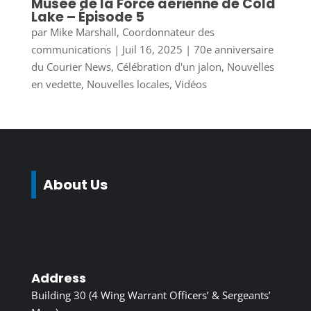
Musée de la Force aérienne de Cold
Lake – Épisode 5
par
Mike Marshall, Coordonnateur des
communications
|
Juil 16, 2025
|
70e anniversaire
du Courier News
,
Célébration d'un jalon
,
Nouvelles
en vedette
,
Nouvelles locales
,
Vidéos
About Us
Address
Building 30 (4 Wing Warrant Officers’ & Sergeants’