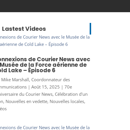
Lastest Videos
nnexions de Courier News avec
 Musée de la Force aérienne de
ld Lake – Épisode 6
r
Mike Marshall, Coordonnateur des
mmunications
|
Août 15, 2025
|
70e
iversaire du Courier News
,
Célébration d'un
on
,
Nouvelles en vedette
,
Nouvelles locales
,
éos