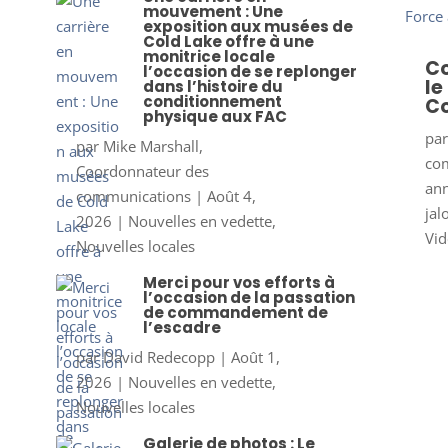
mouvement : Une
exposition aux musées de
Cold Lake offre à une
monitrice locale
Co
l’occasion de se replonger
le
dans l’histoire du
conditionnement
Co
physique aux FAC
pa
par
Mike Marshall,
co
Coordonnateur des
ann
communications
|
Août 4,
jal
2026
|
Nouvelles en vedette
,
Vid
Nouvelles locales
Merci pour vos efforts à
l’occasion de la passation
de commandement de
l’escadre
par
David Redecopp
|
Août 1,
2026
|
Nouvelles en vedette
,
Nouvelles locales
Galerie de photos : Le