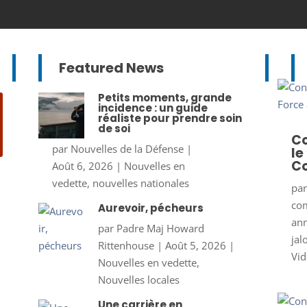
Featured News
Petits moments, grande
incidence : un guide
réaliste pour prendre soin
de soi
Co
par
Nouvelles de la Défense
|
le
Co
Août 6, 2026
|
Nouvelles en
vedette
,
nouvelles nationales
pa
co
Aurevoir, pécheurs
ann
par
Padre Maj Howard
jal
Rittenhouse
|
Août 5, 2026
|
Vid
Nouvelles en vedette
,
Nouvelles locales
Une carrière en