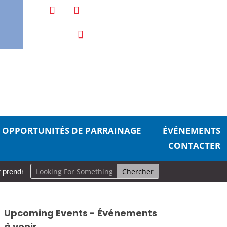
OPPORTUNITÉS DE PARRAINAGE
ÉVÉNEMENTS
CONTACTER
 prendre soin de soi
Aurevoir, pécheurs
Une carrière en mou
Upcoming Events - Événements
à venir