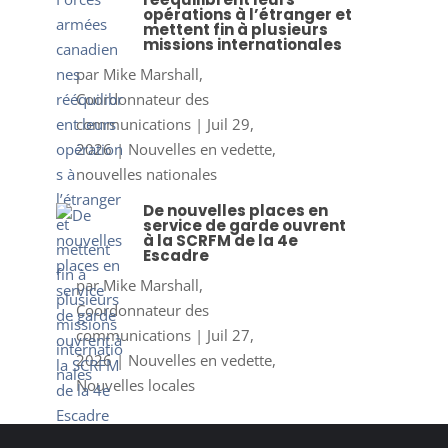
opérations à l’étranger et
mettent fin à plusieurs
missions internationales
par
Mike Marshall,
Coordonnateur des
communications
|
Juil 29,
2026
|
Nouvelles en vedette
,
nouvelles nationales
De nouvelles places en
service de garde ouvrent
à la SCRFM de la 4e
Escadre
par
Mike Marshall,
Coordonnateur des
communications
|
Juil 27,
2026
|
Nouvelles en vedette
,
Nouvelles locales