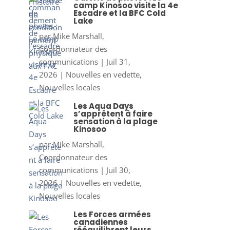
camp Kinosoo visite la 4e
Escadre et la BFC Cold
Lake
par
Mike Marshall,
Coordonnateur des
communications
|
Juil 31,
2026
|
Nouvelles en vedette
,
Nouvelles locales
Les Aqua Days
s’apprêtent à faire
sensation à la plage
Kinosoo
par
Mike Marshall,
Coordonnateur des
communications
|
Juil 30,
2026
|
Nouvelles en vedette
,
Nouvelles locales
Les Forces armées
canadiennes
rééquilibrent leurs