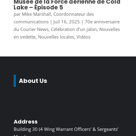
Musée de la Force aérienne de Cold
Lake – Épisode 5
par
Mike Marshall, Coordonnateur des
communications
|
Juil 16, 2025
|
70e anniversaire
du Courier News
,
Célébration d'un jalon
,
Nouvelles
en vedette
,
Nouvelles locales
,
Vidéos
About Us
Address
Building 30 (4 Wing Warrant Officers’ & Sergeants’