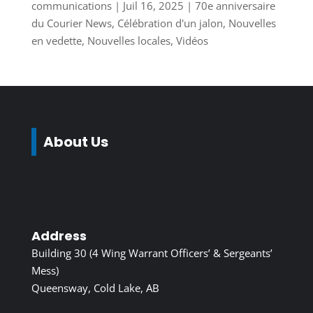
communications
|
Juil 16, 2025
|
70e anniversaire
du Courier News
,
Célébration d'un jalon
,
Nouvelles
en vedette
,
Nouvelles locales
,
Vidéos
About Us
Address
Building 30 (4 Wing Warrant Officers’ & Sergeants’
Mess)
Queensway, Cold Lake, AB