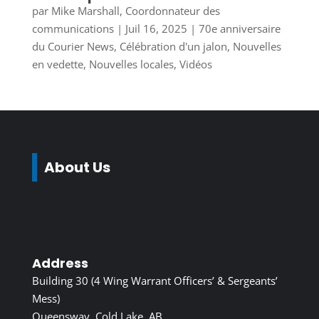
par
Mike Marshall, Coordonnateur des
communications
|
Juil 16, 2025
|
70e anniversaire
du Courier News
,
Célébration d'un jalon
,
Nouvelles
en vedette
,
Nouvelles locales
,
Vidéos
About Us
Address
Building 30 (4 Wing Warrant Officers’ & Sergeants’
Mess)
Queensway, Cold Lake, AB