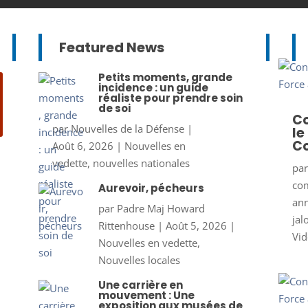
Featured News
Petits moments, grande
incidence : un guide
réaliste pour prendre soin
de soi
Co
par
Nouvelles de la Défense
|
le
Co
Août 6, 2026
|
Nouvelles en
vedette
,
nouvelles nationales
pa
co
Aurevoir, pécheurs
ann
par
Padre Maj Howard
jal
Rittenhouse
|
Août 5, 2026
|
Vid
Nouvelles en vedette
,
Nouvelles locales
Une carrière en
mouvement : Une
exposition aux musées de