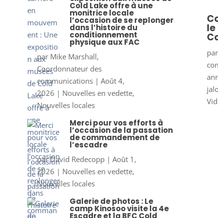
Cold Lake offre à une
monitrice locale
Co
l’occasion de se replonger
le
dans l’histoire du
conditionnement
Co
physique aux FAC
pa
par
Mike Marshall,
co
Coordonnateur des
ann
communications
|
Août 4,
jal
2026
|
Nouvelles en vedette
,
Vid
Nouvelles locales
Merci pour vos efforts à
l’occasion de la passation
de commandement de
l’escadre
par
David Redecopp
|
Août 1,
2026
|
Nouvelles en vedette
,
Nouvelles locales
Galerie de photos : Le
camp Kinosoo visite la 4e
Escadre et la BFC Cold