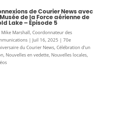
nnexions de Courier News avec
 Musée de la Force aérienne de
ld Lake – Épisode 5
r
Mike Marshall, Coordonnateur des
mmunications
|
Juil 16, 2025
|
70e
iversaire du Courier News
,
Célébration d'un
on
,
Nouvelles en vedette
,
Nouvelles locales
,
éos