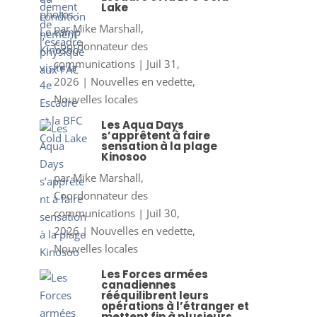
Lake
par
Mike Marshall,
Coordonnateur des
communications
|
Juil 31,
2026
|
Nouvelles en vedette
,
Nouvelles locales
Les Aqua Days
s’apprêtent à faire
sensation à la plage
Kinosoo
par
Mike Marshall,
Coordonnateur des
communications
|
Juil 30,
2026
|
Nouvelles en vedette
,
Nouvelles locales
Les Forces armées
canadiennes
rééquilibrent leurs
opérations à l’étranger et
mettent fin à plusieurs