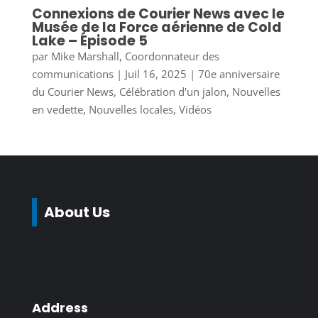
Connexions de Courier News avec le
Musée de la Force aérienne de Cold
Lake – Épisode 5
par
Mike Marshall, Coordonnateur des
communications
|
Juil 16, 2025
|
70e anniversaire
du Courier News
,
Célébration d'un jalon
,
Nouvelles
en vedette
,
Nouvelles locales
,
Vidéos
About Us
Address