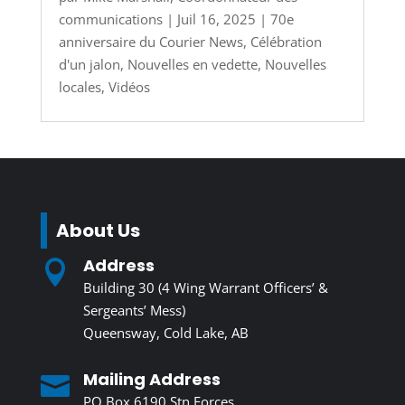
communications
|
Juil 16, 2025
|
70e
anniversaire du Courier News
,
Célébration
d'un jalon
,
Nouvelles en vedette
,
Nouvelles
locales
,
Vidéos
About Us
Address

Building 30 (4 Wing Warrant Officers’ &
Sergeants’ Mess)
Queensway, Cold Lake, AB
Mailing Address

PO Box 6190 Stn Forces