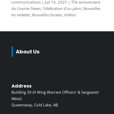
communications
|
Juil 16, 2025
|
70e anniversaire
du Courier News
,
Célébration d'un jalon
,
Nouvelles
en vedette
,
Nouvelles locales
,
Vidéos
About Us
Address
Building 30 (4 Wing Warrant Officers’ & Sergeants’
Mess)
Queensway, Cold Lake, AB