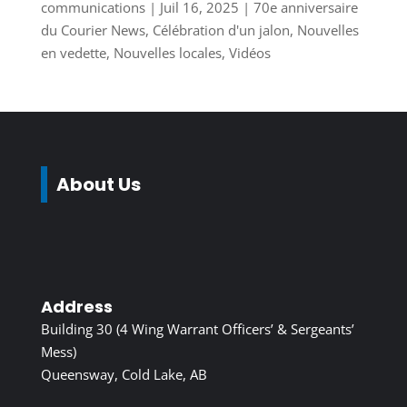
communications
|
Juil 16, 2025
|
70e anniversaire
du Courier News
,
Célébration d'un jalon
,
Nouvelles
en vedette
,
Nouvelles locales
,
Vidéos
About Us
Address
Building 30 (4 Wing Warrant Officers’ & Sergeants’
Mess)
Queensway, Cold Lake, AB