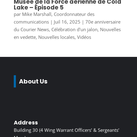
Musée de la Force aérienne de Cold
Lake – Épisode 5
par
Mike Marshall, Coordonnateur des
communications
|
Juil 16, 2025
|
70e anniversaire
du Courier News
,
Célébration d'un jalon
,
Nouvelles
en vedette
,
Nouvelles locales
,
Vidéos
About Us
Address
Building 30 (4 Wing Warrant Officers’ & Sergeants’