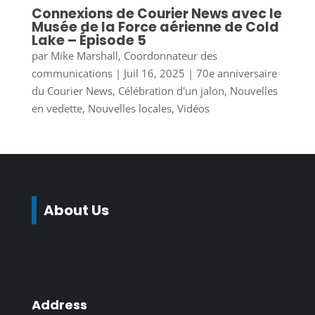
Connexions de Courier News avec le
Musée de la Force aérienne de Cold
Lake – Épisode 5
par
Mike Marshall, Coordonnateur des
communications
|
Juil 16, 2025
|
70e anniversaire
du Courier News
,
Célébration d'un jalon
,
Nouvelles
en vedette
,
Nouvelles locales
,
Vidéos
About Us
Address