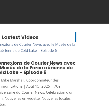
Lastest Videos
nnexions de Courier News avec
 Musée de la Force aérienne de
ld Lake – Épisode 6
r
Mike Marshall, Coordonnateur des
mmunications
|
Août 15, 2025
|
70e
iversaire du Courier News
,
Célébration d'un
on
,
Nouvelles en vedette
,
Nouvelles locales
,
éos