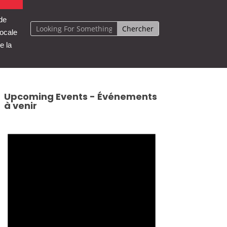
 de
locale
e la
Upcoming Events - Événements
à venir