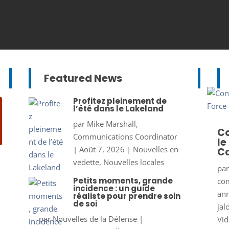
Featured News
Profitez pleinement de
l’été dans le Lakeland
par
Mike Marshall,
Co
Communications Coordinator
le
|
Août 7, 2026
|
Nouvelles en
Co
vedette
,
Nouvelles locales
pa
Petits moments, grande
co
incidence : un guide
ann
réaliste pour prendre soin
de soi
jal
par
Nouvelles de la Défense
|
Vid