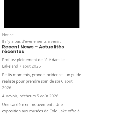
Notice
Il n’y a pas d’évènements à venir.
Recent News – Actualités
récentes
Profitez pleinement de l’été dans le
Lakeland
7 août 2026
Petits moments, grande incidence : un guide
réaliste pour prendre soin de soi
6 août
2026
Aurevoir, pécheurs
5 août 2026
Une carrière en mouvement : Une
exposition aux musées de Cold Lake offre à