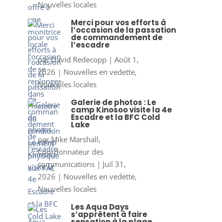
Nouvelles locales
Merci pour vos efforts à
l’occasion de la passation
de commandement de
l’escadre
par
David Redecopp
|
Août 1,
2026
|
Nouvelles en vedette
,
Nouvelles locales
Galerie de photos : Le
camp Kinosoo visite la 4e
Escadre et la BFC Cold
Lake
par
Mike Marshall,
Coordonnateur des
communications
|
Juil 31,
2026
|
Nouvelles en vedette
,
Nouvelles locales
Les Aqua Days
s’apprêtent à faire
sensation à la plage