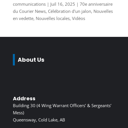
communications
|
Juil 16, 2025
|
70e anniversaire
du Courier News
,
Célébration d'un jalon
,
Nouvelles
en vedette
,
Nouvelles locales
,
Vidéos
About Us
Address
Building 30 (4 Wing Warrant Officers’ & Sergeants’
Mess)
Queensway, Cold Lake, AB