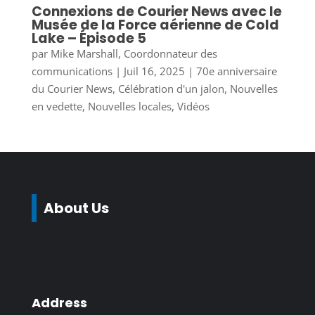
Connexions de Courier News avec le
Musée de la Force aérienne de Cold
Lake – Épisode 5
par
Mike Marshall, Coordonnateur des
communications
|
Juil 16, 2025
|
70e anniversaire
du Courier News
,
Célébration d'un jalon
,
Nouvelles
en vedette
,
Nouvelles locales
,
Vidéos
About Us
Address