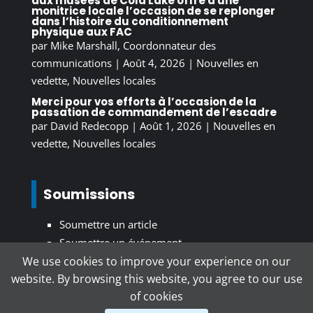
aux musées de Cold Lake offre à une
monitrice locale l’occasion de se replonger
dans l’histoire du conditionnement
physique aux FAC
par
Mike Marshall, Coordonnateur des
communications
|
Août 4, 2026
|
Nouvelles en
vedette
,
Nouvelles locales
Merci pour vos efforts à l’occasion de la
passation de commandement de l’escadre
par
David Redecopp
|
Août 1, 2026
|
Nouvelles en
vedette
,
Nouvelles locales
Soumissions
Soumettre un article
Soumettre un événement
We use cookies to improve your experience on our
website. By browsing this website, you agree to our use
S’inscrire au bulletin d’information
of cookies