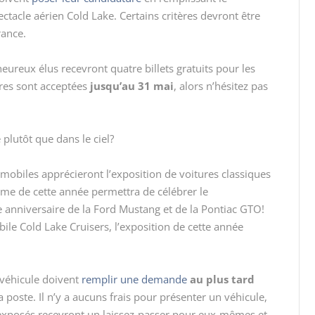
pectacle aérien Cold Lake. Certains critères devront être
rance.
eureux élus recevront quatre billets gratuits pour les
ures sont acceptées
jusqu’au 31 mai
, alors n’hésitez pas
 plutôt que dans le ciel?
omobiles apprécieront l’exposition de voitures classiques
ème de cette année permettra de célébrer le
e
anniversaire de la Ford Mustang et de la Pontiac GTO!
ile Cold Lake Cruisers, l’exposition de cette année
 véhicule doivent
remplir une demande
au plus tard
a poste. Il n’y a aucuns frais pour présenter un véhicule,
t exposés recevront un laissez-passer pour eux-mêmes et