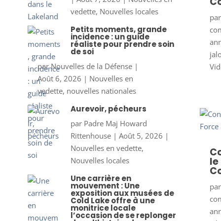
Co
vedette
,
Nouvelles locales
pa
Petits moments, grande
co
incidence : un guide
ann
réaliste pour prendre soin
de soi
jal
par
Nouvelles de la Défense
|
Vid
Août 6, 2026
|
Nouvelles en
vedette
,
nouvelles nationales
Aurevoir, pécheurs
par
Padre Maj Howard
Rittenhouse
|
Août 5, 2026
|
Nouvelles en vedette
,
Co
le
Nouvelles locales
Co
Une carrière en
mouvement : Une
pa
exposition aux musées de
co
Cold Lake offre à une
monitrice locale
ann
l’occasion de se replonger