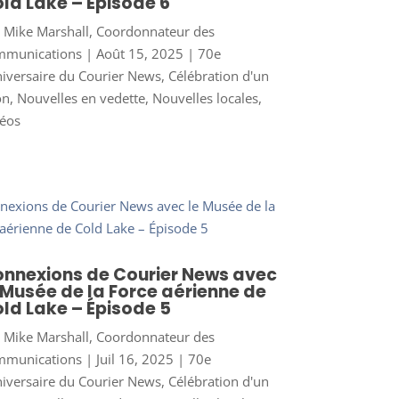
ld Lake – Épisode 6
r
Mike Marshall, Coordonnateur des
mmunications
|
Août 15, 2025
|
70e
iversaire du Courier News
,
Célébration d'un
on
,
Nouvelles en vedette
,
Nouvelles locales
,
éos
nnexions de Courier News avec
 Musée de la Force aérienne de
ld Lake – Épisode 5
r
Mike Marshall, Coordonnateur des
mmunications
|
Juil 16, 2025
|
70e
iversaire du Courier News
,
Célébration d'un