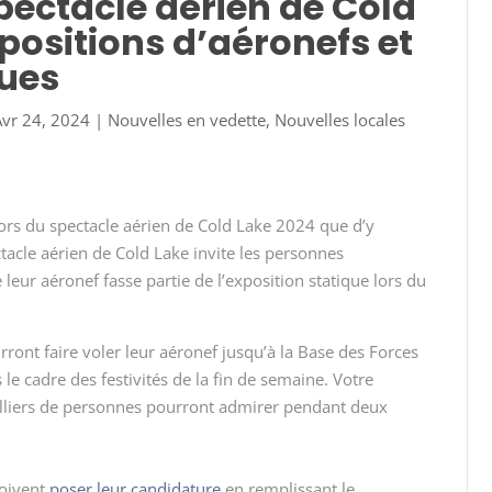
pectacle aérien de Cold
positions d’aéronefs et
ques
Avr 24, 2024
|
Nouvelles en vedette
,
Nouvelles locales
 lors du spectacle aérien de Cold Lake 2024 que d’y
acle aérien de Cold Lake invite les personnes
leur aéronef fasse partie de l’exposition statique lors du
urront faire voler leur aéronef jusqu’à la Base des Forces
le cadre des festivités de la fin de semaine. Votre
milliers de personnes pourront admirer pendant deux
doivent
poser leur candidature
en remplissant le