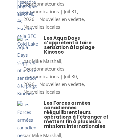
Coordonnateur des
communications
|
Juil 31,
2026
|
Nouvelles en vedette
,
Nouvelles locales
Les Aqua Days
s’apprêtent à faire
sensation à la plage
Kinosoo
par
Mike Marshall,
Coordonnateur des
communications
|
Juil 30,
2026
|
Nouvelles en vedette
,
Nouvelles locales
Les Forces armées
canadiennes
rééquilibrent leurs
opérations à l’étranger et
mettent fin à plusieurs
missions internationales
par
Mike Marshall,