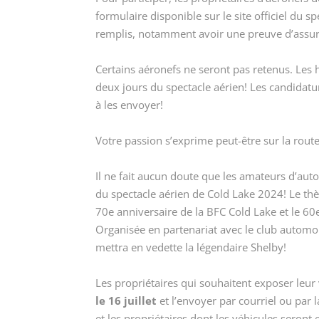
formulaire disponible sur le site officiel du s
remplis, notamment avoir une preuve d’assu
Certains aéronefs ne seront pas retenus. Les h
deux jours du spectacle aérien! Les candidat
à les envoyer!
Votre passion s’exprime peut-être sur la route
Il ne fait aucun doute que les amateurs d’aut
du spectacle aérien de Cold Lake 2024! Le th
70
e
anniversaire de la BFC Cold Lake et le 60
Organisée en partenariat avec le club automob
mettra en vedette la légendaire Shelby!
Les propriétaires qui souhaitent exposer leur
le 16 juillet
et l’envoyer par courriel ou par l
et les propriétaires dont les véhicules seron