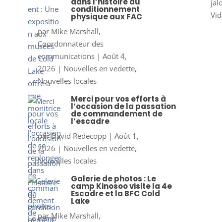
dans l’histoire du
jal
conditionnement
Vid
physique aux FAC
par
Mike Marshall,
Coordonnateur des
communications
|
Août 4,
2026
|
Nouvelles en vedette
,
Nouvelles locales
Merci pour vos efforts à
l’occasion de la passation
de commandement de
l’escadre
par
David Redecopp
|
Août 1,
2026
|
Nouvelles en vedette
,
Nouvelles locales
Galerie de photos : Le
camp Kinosoo visite la 4e
Escadre et la BFC Cold
Lake
par
Mike Marshall,