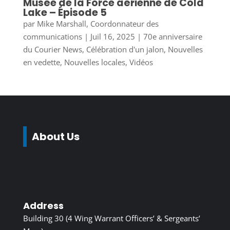
Musée de la Force aérienne de Cold
Lake – Épisode 5
par
Mike Marshall, Coordonnateur des
communications
|
Juil 16, 2025
|
70e anniversaire
du Courier News
,
Célébration d'un jalon
,
Nouvelles
en vedette
,
Nouvelles locales
,
Vidéos
About Us
Address
Building 30 (4 Wing Warrant Officers’ & Sergeants’