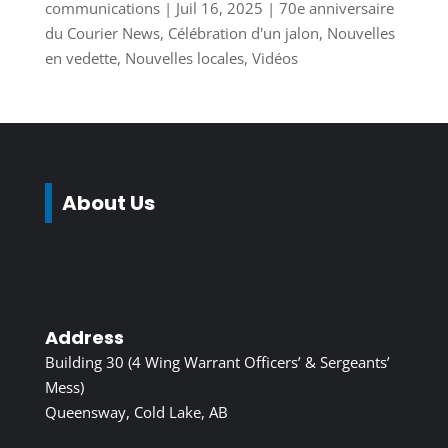
communications
|
Juil 16, 2025
|
70e anniversaire
du Courier News
,
Célébration d'un jalon
,
Nouvelles
en vedette
,
Nouvelles locales
,
Vidéos
About Us
Address
Building 30 (4 Wing Warrant Officers’ & Sergeants’
Mess)
Queensway, Cold Lake, AB