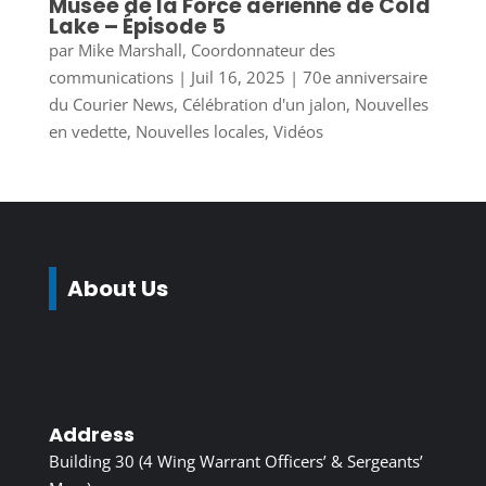
Musée de la Force aérienne de Cold
Lake – Épisode 5
par
Mike Marshall, Coordonnateur des
communications
|
Juil 16, 2025
|
70e anniversaire
du Courier News
,
Célébration d'un jalon
,
Nouvelles
en vedette
,
Nouvelles locales
,
Vidéos
About Us
Address
Building 30 (4 Wing Warrant Officers’ & Sergeants’