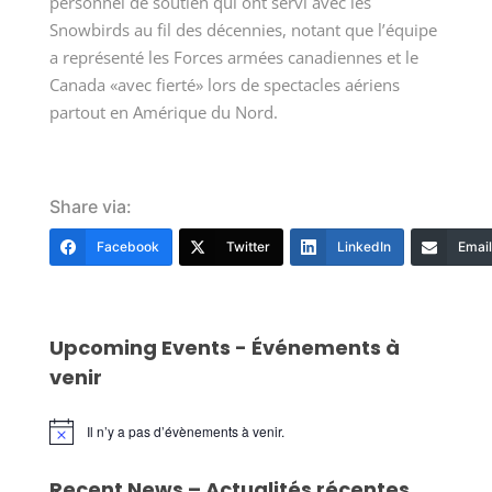
personnel de soutien qui ont servi avec les
Snowbirds au fil des décennies, notant que l’équipe
a représenté les Forces armées canadiennes et le
Canada «avec fierté» lors de spectacles aériens
partout en Amérique du Nord.
Share via:
Facebook
Twitter
LinkedIn
Email
Upcoming Events - Événements à
venir
Il n’y a pas d’évènements à venir.
Notice
Recent News – Actualités récentes