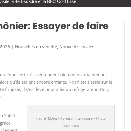
visite la 4e Escadre et la BFC Cold Lake
ônier: Essayer de faire
, 2026
|
Nouvelles en vedette
,
Nouvelles locales
n quelque sorte. Ils s’entendent bien mieux maintenant
alors qu’ils étaient encore enfants, Noah était assis sur le
e fringale, il s’est levé pour aller au réfrigérateur. Bon,
as
u Soleil.
Padre (Major) Howard Rittenhouse – Photo
 grâce
d’archives
implement