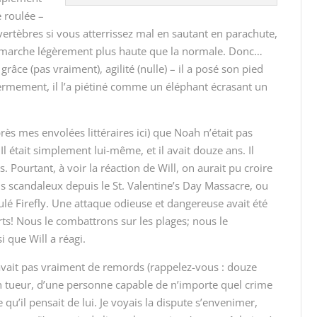
e roulée –
vertèbres si vous atterrissez mal en sautant en parachute,
 marche légèrement plus haute que la normale. Donc…
 grâce (pas vraiment), agilité (nulle) – il a posé son pied
fermement, il l’a piétiné comme un éléphant écrasant un
ès mes envolées littéraires ici) que Noah n’était pas
. Il était simplement lui-même, et il avait douze ans. Il
. Pourtant, à voir la réaction de Will, on aurait pu croire
s scandaleux depuis le St. Valentine’s Day Massacre, ou
é Firefly. Une attaque odieuse et dangereuse avait été
s! Nous le combattrons sur les plages; nous le
i que Will a réagi.
’avait pas vraiment de remords (rappelez-vous : douze
’un tueur, d’une personne capable de n’importe quel crime
e qu’il pensait de lui. Je voyais la dispute s’envenimer,