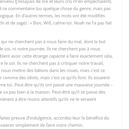
tervenu (j’essayais de lire et leurs cris m’en empêchaient).
fait ce commentaire (ou quelque chose du genre, mais pas
logique. En d’autres termes, les mots ont été modifiés
 et de sage) : « Bon, Will, calme-toi. Noah ne l’a pas fait
qui ne cherchent pas à nous faire du mal, dont le but
de soi, ni notre journée. Ils ne cherchent pas à nous
blent avoir cette étrange capacité à faire exactement cela,
re le sol. Ils ne cherchent pas à critiquer notre travail,
 à nous mettre des bâtons dans les roues, mais c’est ce
r comme des idiots, mais c’est ce qu’ils font. Ils essaient
e toi. Peut-être qu’ils ont passé une mauvaise journée –
va pas bien à la maison. Peut-être qu’il se passe des
amènent à être moins attentifs qu’ils ne le seraient
faites preuve d’indulgence, accordez-leur le bénéfice du
essaierez simplement de faire votre chemin.