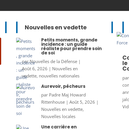
Nouvelles en vedette
Petits moments, grande
incidence : un guide
réaliste pour prendre soin
de soi
Co
par
Nouvelles de la Défense
|
le
Co
Août 6, 2026
|
Nouvelles en
vedette
,
nouvelles nationales
pa
co
Aurevoir, pécheurs
ann
par
Padre Maj Howard
jal
Rittenhouse
|
Août 5, 2026
|
Vid
Nouvelles en vedette
,
Nouvelles locales
Une carrière en