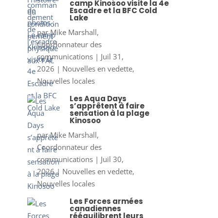
camp Kinosoo visite la 4e
Escadre et la BFC Cold
Lake
par
Mike Marshall,
Coordonnateur des
communications
|
Juil 31,
2026
|
Nouvelles en vedette
,
Nouvelles locales
Les Aqua Days
s’apprêtent à faire
sensation à la plage
Kinosoo
par
Mike Marshall,
Coordonnateur des
communications
|
Juil 30,
2026
|
Nouvelles en vedette
,
Nouvelles locales
Les Forces armées
canadiennes
rééquilibrent leurs