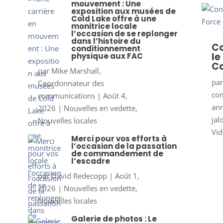
mouvement : Une
exposition aux musées de
Cold Lake offre à une
monitrice locale
l’occasion de se replonger
dans l’histoire du
Co
conditionnement
le
physique aux FAC
Co
par
Mike Marshall,
pa
Coordonnateur des
co
communications
|
Août 4,
ann
2026
|
Nouvelles en vedette
,
jal
Nouvelles locales
Vid
Merci pour vos efforts à
l’occasion de la passation
de commandement de
l’escadre
par
David Redecopp
|
Août 1,
2026
|
Nouvelles en vedette
,
Nouvelles locales
Galerie de photos : Le