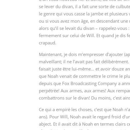
se lever du divan, il a fait une sorte de culbut
le genre qui vous casse la jambe et plusieurs 
ou si vous avez mon âge, en descendant une
alors qu’il se levait du divan – rappelez-vous :
fermement sur celui de Will. Et quand je dis 
crapaud.
Maintenant, je dois m’empresser d’ajouter (apr
malveillant; il ne l’avait pas fait délibérément
faisait juste être lui-même… et avoir douze ans
que Noah venait de commettre le crime le plu
depuis que Fox Broadcasting Company a annul
perpétrée! Aux armes, aux armes! Aux rempart
combattrons sur le divan! Du moins, c’est ains
Ce qui a empiré les choses, c’est que Noah n
ans). Pour Will, Noah avait le regard froid d
abject. Et il avait dit à Noah en termes clairs c