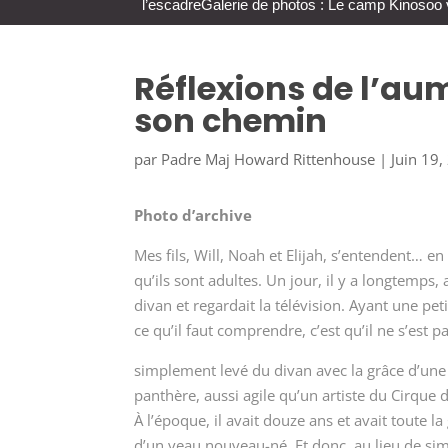
l’escadre
Galerie de photos : Le camp Kinosoo 
Réflexions de l’aum
son chemin
par
Padre Maj Howard Rittenhouse
|
Juin 19
Photo d’archive
Mes fils, Will, Noah et Elijah, s’entendent… e
qu’ils sont adultes. Un jour, il y a longtemps, 
divan et regardait la télévision. Ayant une petit
ce qu’il faut comprendre, c’est qu’il ne s’est p
simplement levé du divan avec la grâce d’une
panthère, aussi agile qu’un artiste du Cirque d
À l’époque, il avait douze ans et avait toute la
d’un veau nouveau-né. Et donc, au lieu de s