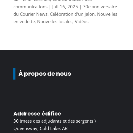
communications
|
Juil 16, 2025
|
70e anniversaire
du Courier News
,
Célébration d'un jalon
,
Nouvelles
en vedette
,
Nouvelles locales
,
Vidéos
À propos de nous
Addresse édifice
30 (mess des adjudants et des sergents )
Queensway, Cold Lake, AB