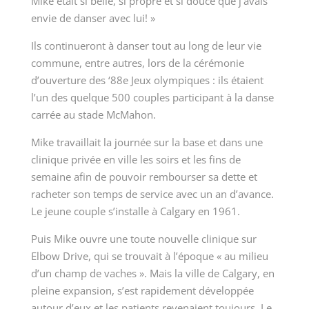
Mike était si belle, si propre et si douce que j’avais
envie de danser avec lui! »
Ils continueront à danser tout au long de leur vie
commune­, entre autres,
lors de la cérémonie
d’ouverture
des
‘
88
e
Jeux olympiques : ils étaient
l’un des quelque 500 couples participant à la danse
carrée au stade
McMahon
.
Mike travaillait la journée sur la base et dans une
clinique privée en ville les soirs et les fins de
semaine afin de pouvoir rembourser sa dette et
racheter son temps de service avec un an d’avance.
Le jeune couple s’installe à Calgary en 1961.
Puis Mike ouvre une toute nouvelle clinique sur
Elbow Drive, qui se trouvait à l’époque « au milieu
d’un champ de vaches ». Mais la ville de Calgary, en
pleine expansion, s’est rapidement développée
autour d’eux et les patients revenaient toujours. Le