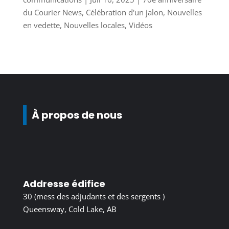
du Courier News
,
Célébration d'un jalon
,
Nouvelles
en vedette
,
Nouvelles locales
,
Vidéos
À propos de nous
Addresse édifice
30 (mess des adjudants et des sergents )
Queensway, Cold Lake, AB