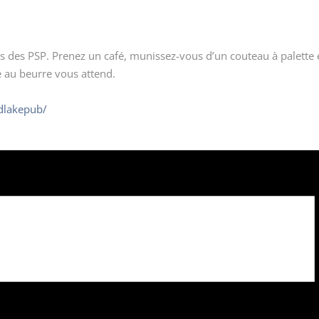
sirs des PSP. Prenez un café, munissez-vous d’un couteau à palett
me au beurre vous attend.
dlakepub/