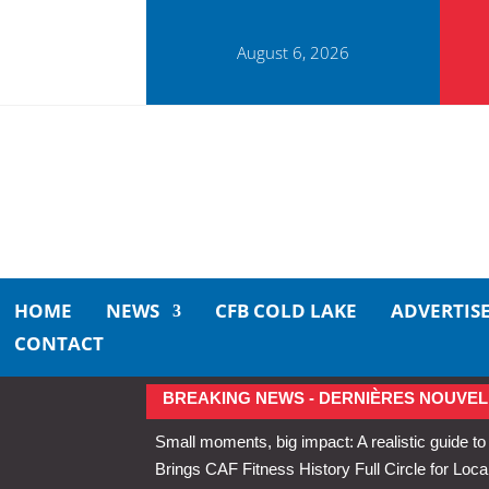
August 6, 2026
HOME
NEWS
CFB COLD LAKE
ADVERTIS
CONTACT
BREAKING NEWS - DERNIÈRES NOUVEL
Small moments, big impact: A realistic guide to
Brings CAF Fitness History Full Circle for Local