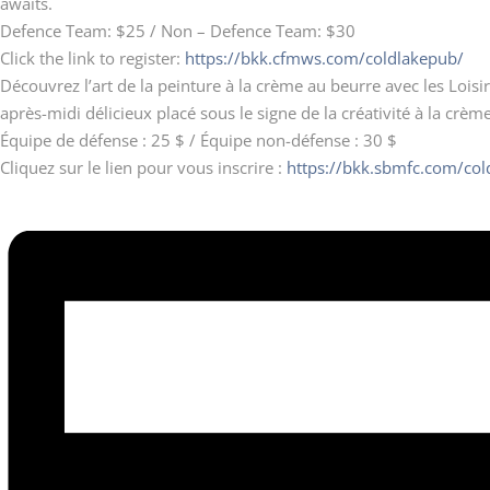
awaits.
Defence Team: $25 / Non – Defence Team: $30
Click the link to register:
https://bkk.cfmws.com/coldlakepub/
Découvrez l’art de la peinture à la crème au beurre avec les Loi
après-midi délicieux placé sous le signe de la créativité à la crè
Équipe de défense : 25 $ / Équipe non-défense : 30 $
Cliquez sur le lien pour vous inscrire :
https://bkk.sbmfc.com/col