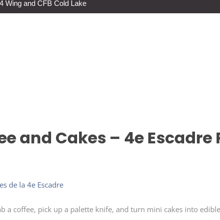
s 4 Wing and CFB Cold Lake
ee and Cakes – 4e Escadre P
s de la 4e Escadre
 a coffee, pick up a palette knife, and turn mini cakes into edible