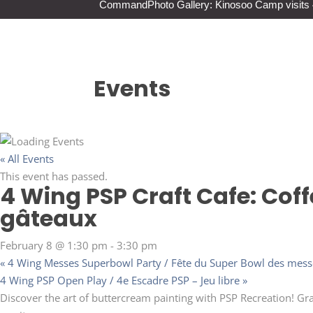
Command
Photo Gallery: Kinosoo Camp visit
Events
« All Events
This event has passed.
4 Wing PSP Craft Cafe: Coff
gâteaux
February 8 @ 1:30 pm
-
3:30 pm
«
4 Wing Messes Superbowl Party / Fête du Super Bowl des messe
4 Wing PSP Open Play / 4e Escadre PSP – Jeu libre
»
Discover the art of buttercream painting with PSP Recreation! Grab