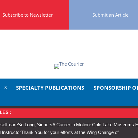
Subscribe to Newsletter
Submit an Article
E
SPECIALTY PUBLICATIONS
SPONSORSHIP O
LES :
 self-care
So Long, Sinners
A Career in Motion: Cold Lake Museums E
 Instructor
Thank You for your efforts at the Wing Change of