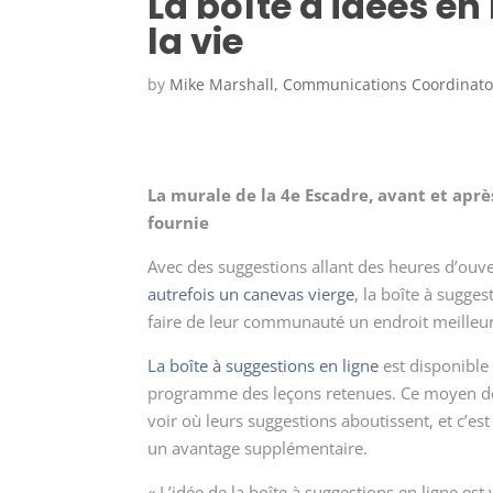
La boîte à idées en
la vie
by
Mike Marshall, Communications Coordinato
La murale de la 4
e
Escadre, avant et après
fournie
Avec des suggestions allant des heures d’ouve
autrefois un canevas vierge
, la boîte à sugges
faire de leur communauté un endroit meilleur
La boîte à suggestions en ligne
est disponible 
programme des leçons retenues. Ce moyen de f
voir où leurs suggestions aboutissent, et c’est
un avantage supplémentaire.
« L’idée de la boîte à suggestions en ligne es