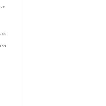
que
c de
e de