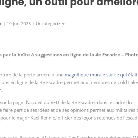
 ligne, un outil pour amélior
r
|
19 Jun 2023
|
Uncategorized
 par la boîte à suggestions en ligne de la 4
e
Escadre – Phot
rture de la porte arrière à une
magnifique murale sur ce qui était
tions en ligne de la 4
e
Escadre permet aux membres de Cold Lake
.
sur la page d’accueil du RED de la 4
e
Escadre, dans le cadre du
aire part de ses idées et de ses opinions permet aux militaires 
 pour le major Kael Rennie, officier des leçons retenues de l’escad
t venue du lieutenant Matzner, du 1
er
Escadron de maintenance (Air