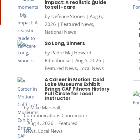
impact: A realistic guide
to self-care
by
Defence Stories
|
Aug 6,
2026
|
Featured News
,
National News
So Long, Sinners
by
Padre Maj Howard
Rittenhouse
|
Aug 5, 2026
|
Featured News
,
Local News
A Career in Motion: Cold
Lake Museums Exhibit
Brings CAF Fitness History
Full Circle for Local
Instructor
by
Mike Marshall,
Communications Coordinator
|
Aug 4, 2026
|
Featured
News
,
Local News