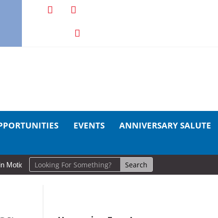
PPORTUNITIES
EVENTS
ANNIVERSARY SALUTE
on: Cold Lake Museums Exhibit Brings CAF Fitness History Full Circle