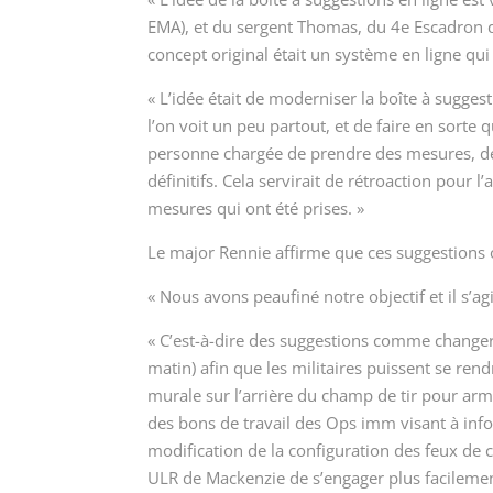
EMA), et du sergent Thomas, du 4
e
Escadron d
concept original était un système en ligne qui 
« L’idée était de moderniser la boîte à sugges
l’on voit un peu partout, et de faire en sorte 
personne chargée de prendre des mesures, de 
définitifs. Cela servirait de rétroaction pour l
mesures qui ont été prises. »
Le major Rennie affirme que ces suggestions 
« Nous avons peaufiné notre objectif et il s’a
« C’est-à-dire des suggestions comme changer l
matin) afin que les militaires puissent se re
murale sur l’arrière du champ de tir pour arme
des bons de travail des Ops imm visant à info
modification de la configuration des feux de
ULR de Mackenzie de s’engager plus facilemen