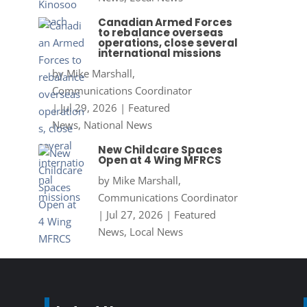
Canadian Armed Forces
to rebalance overseas
operations, close several
international missions
by
Mike Marshall,
Communications Coordinator
|
Jul 29, 2026
|
Featured
News
,
National News
New Childcare Spaces
Open at 4 Wing MFRCS
by
Mike Marshall,
Communications Coordinator
|
Jul 27, 2026
|
Featured
News
,
Local News