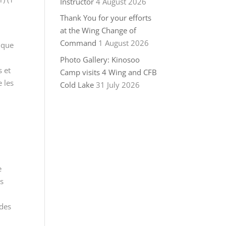
Instructor
4 August 2026
r
Thank You for your efforts
at the Wing Change of
Command
1 August 2026
n que
Photo Gallery: Kinosoo
s et
Camp visits 4 Wing and CFB
e les
Cold Lake
31 July 2026
»
e
us
 des