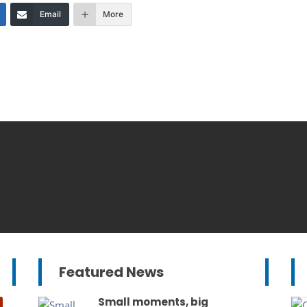
Email
More
Featured News
Small moments, big