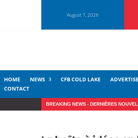
August 7, 2026
HOME
NEWS
CFB COLD LAKE
ADVERTIS
CONTACT
BREAKING NEWS - DERNIÈRES NOUVEL
Small moments, big impact: A re