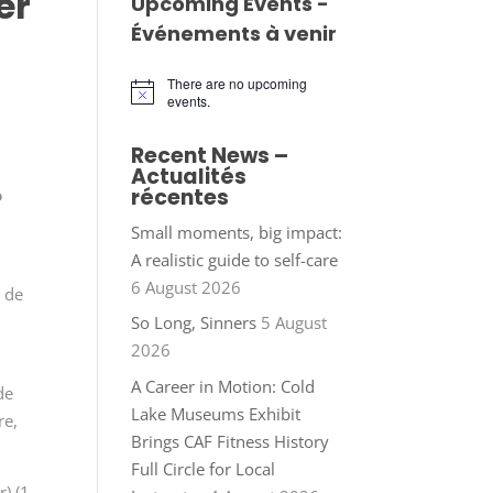
er
Upcoming Events -
Événements à venir
There are no upcoming
Notice
events.
Recent News –
Actualités
récentes
o
Small moments, big impact:
A realistic guide to self-care
6 August 2026
 de
So Long, Sinners
5 August
2026
A Career in Motion: Cold
de
Lake Museums Exhibit
re,
Brings CAF Fitness History
Full Circle for Local
) (1