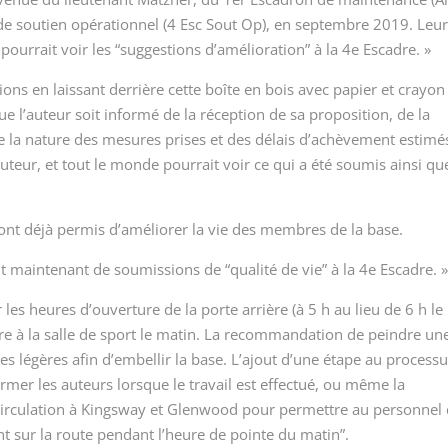
e soutien opérationnel (4 Esc Sout Op), en septembre 2019. Leu
pourrait voir les “suggestions d’amélioration” à la 4
e
Escadre. »
tions en laissant derrière cette boîte en bois avec papier et crayo
que l’auteur soit informé de la réception de sa proposition, de la
la nature des mesures prises et des délais d’achèvement estimé
’auteur, et tout le monde pourrait voir ce qui a été soumis ainsi qu
ont déjà permis d’améliorer la vie des membres de la base.
git maintenant de soumissions de “qualité de vie” à la 4
e
Escadre. 
es heures d’ouverture de la porte arrière (à 5 h au lieu de 6 h le
ndre à la salle de sport le matin. La recommandation de peindre un
s légères afin d’embellir la base. L’ajout d’une étape au process
rmer les auteurs lorsque le travail est effectué, ou même la
 circulation à Kingsway et Glenwood pour permettre au personnel
t sur la route pendant l’heure de pointe du matin”.