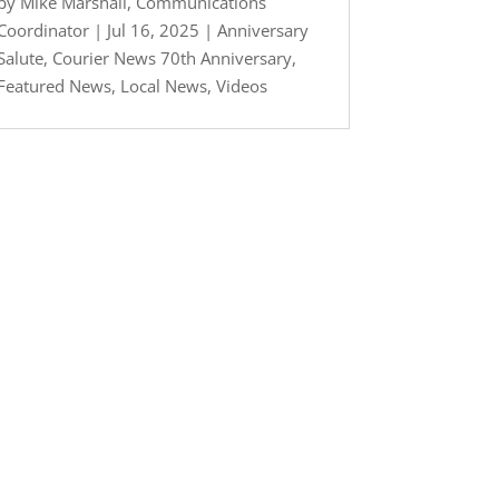
by
Mike Marshall, Communications
Coordinator
|
Jul 16, 2025
|
Anniversary
Salute
,
Courier News 70th Anniversary
,
Featured News
,
Local News
,
Videos