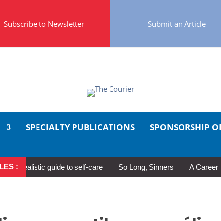
Subscribe to Newsletter
Submit an Article
E
SPECIALTY PUBLICATIONS
SPONSORSHIP O
LES :
alistic guide to self-care
So Long, Sinners
A Career in Moti