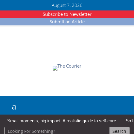
August 7, 2026
Subscribe to Newsletter
Submit an Article
Small moments, big impact: A realistic guide to self-care
So L