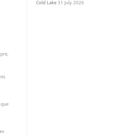
Cold Lake
31 July 2026
ypre,
nts
e que
les