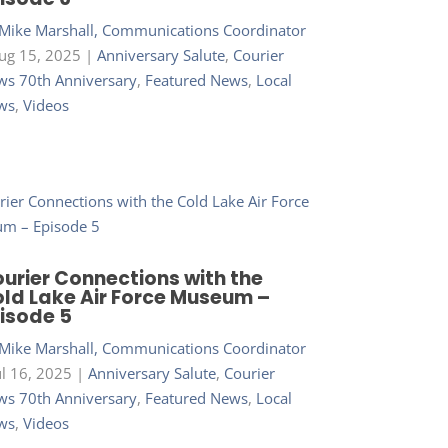
Mike Marshall, Communications Coordinator
ug 15, 2025
|
Anniversary Salute
,
Courier
s 70th Anniversary
,
Featured News
,
Local
ws
,
Videos
urier Connections with the
ld Lake Air Force Museum –
isode 5
Mike Marshall, Communications Coordinator
ul 16, 2025
|
Anniversary Salute
,
Courier
s 70th Anniversary
,
Featured News
,
Local
ws
,
Videos