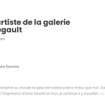
rtiste de la galerie
Legault
zed
oto fournie
 Personne au monde ne peut me mettre à terre mieux que moi. D
i l’impression d’avoir heurté un mur, je continue à y travailler. » –