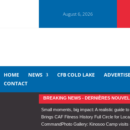
August 6, 2026
HOME
NEWS
CFB COLD LAKE
ADVERTIS
CONTACT
BREAKING NEWS - DERNIÈRES NOUVEL
Small moments, big impact: A realistic guide to
Brings CAF Fitness History Full Circle for Local
Command
Photo Gallery: Kinosoo Camp visit