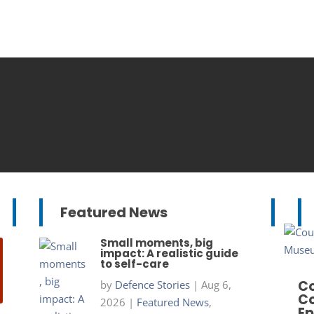
Featured News
Small moments, big
impact: A realistic guide
to self-care
Co
by
Defence Stories
|
Aug 6,
Co
2026
|
Featured News
,
Ep