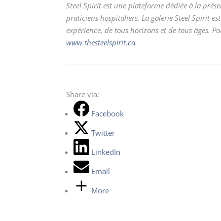
Steel Spirit est une plateforme dédiée à la prés
praticiens hospitaliers. La galerie Steel Spirit 
expérience, de tous horizons et de tous âges. Pou
www.thesteelspirit.ca
.
Share via:
Facebook
Twitter
LinkedIn
Email
More