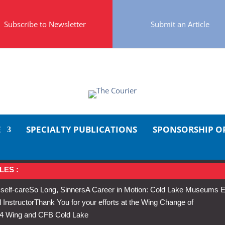
Subscribe to Newsletter
Submit an Article
E
SPECIALTY PUBLICATIONS
SPONSORSHIP O
LES :
 self-care
So Long, Sinners
A Career in Motion: Cold Lake Museums E
 Instructor
Thank You for your efforts at the Wing Change of
s 4 Wing and CFB Cold Lake