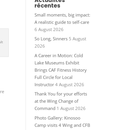
Actualités
récentes
Small moments, big impact:
A realistic guide to self-care
6 August 2026
So Long, Sinners
5 August
lt
2026
A Career in Motion: Cold
Lake Museums Exhibit
Brings CAF Fitness History
Full Circle for Local
Instructor
4 August 2026
re
Thank You for your efforts
at the Wing Change of
Command
1 August 2026
s
Photo Gallery: Kinosoo
Camp visits 4 Wing and CFB