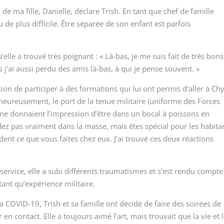
 de ma fille, Danielle, déclare Trish. En tant que chef de famille
 de plus difficile. Être séparée de son enfant est parfois
elle a trouvé très poignant :
« Là-bas, je me suis fait de très bons
 j’ai aussi perdu des amis là-bas, à qui je pense souvent. »
sion de participer à des formations qui lui ont permis d’aller à Ch
lheureusement, le port de la tenue militaire (uniforme des Forces
e donnaient l’impression d’être dans un bocal à poissons en
dez pas vraiment dans la masse, mais êtes spécial pour les habita
ent ce que vous faites chez eux. J’ai trouvé ces deux réactions
 service, elle a subi différents traumatismes et s’est rendu compt
tant qu’expérience militaire.
COVID-19, Trish et sa famille ont décidé de faire des soirées de
r en contact.
Elle a toujours aimé l’art, mais trouvait que la vie et 