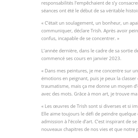
responsabilités l’empêchaient de s’y consacre
séances ont été le début de sa véritable histo
« C’était un soulagement, un bonheur, un apa
communiquer, déclare Trish. Après avoir peint, 
confus, incapable de se concentrer. »
L’année dernière, dans le cadre de sa sortie de 
commencé ses cours en janvier 2023.
« Dans mes peintures, je me concentre sur une
émotions en peignant, puis je p
eux la classer
traumatisme, mais ça me donne un moyen d’e
avec des mots. Grâce à mon art, je trouve ma 
« Les œuvres de Trish sont si diverses et si i
Elle aime toujours le défi de peindre quelque
admission à l’école d’art. C’est inspirant de
nouveaux chapitres de nos vies et que notre pi