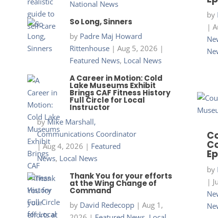
National News
by
So Long, Sinners
|
A
by
Padre Maj Howard
New
Rittenhouse
|
Aug 5, 2026
|
Ne
Featured News
,
Local News
A Career in Motion: Cold
Lake Museums Exhibit
Brings CAF Fitness History
Full Circle for Local
Instructor
by
Mike Marshall,
Communications Coordinator
Co
Co
|
Aug 4, 2026
|
Featured
Ep
News
,
Local News
by
Thank You for your efforts
|
J
at the Wing Change of
Command
New
by
David Redecopp
|
Aug 1,
Ne
2026
|
Featured News
,
Local