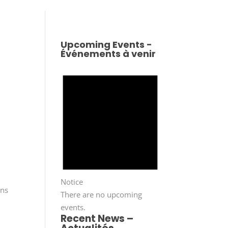
Upcoming Events -
Événements à venir
Notice
ans
There are no upcoming
events.
Recent News –