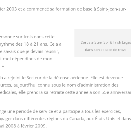
vrier 2003 et a commencé sa formation de base à Saint-Jean-sur-
ersonne sur trois dans cette
L’artiste Steel Spirit Trish Legau
le rythme des 18 à 21 ans. Cela a
dans son espace de travail.
e savais que je devais réussir,
le et moi dépendions de mon
 »
h a rejoint le Secteur de la défense aérienne. Elle est devenue
ources, aujourd’hui connu sous le nom d’administration des
icales, elle prendra sa retraite cette année à son 55
e
anniversai
gé une période de service et a participé à tous les exercices,
oyager dans différentes régions du Canada, aux États-Unis et dan
mai 2008 à février 2009.