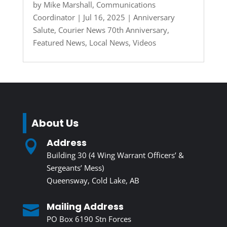
by
Mike Marshall, Communications
Coordinator
|
Jul 16, 2025
|
Anniversary
Salute
,
Courier News 70th Anniversary
,
Featured News
,
Local News
,
Videos
About Us
Address

Building 30 (4 Wing Warrant Officers’ &
Sergeants’ Mess)
Queensway, Cold Lake, AB
Mailing Address

PO Box 6190 Stn Forces