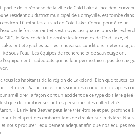
t partie de la réponse de la ville de Cold Lake à l’accident survenu
eune résident du district municipal de Bonnyville, est tombé dans 
, à environ 10 minutes au sud de Cold Lake. Connu pour être un
eau par le fort courant et s’est noyé. Les quatre jours de recher
 GRC, le Service de lutte contre les incendies de Cold Lake, et
d Lake, ont été gâchés par les mauvaises conditions météorologiq
ilité sous l’eau. Les équipes de recherche et de sauvetage ont
e l’équipement inadéquats qui ne leur permettaient pas de navig
aver.
hé tous les habitants de la région de Lakeland. Bien que toutes les
nt pour retrouver Aaron, nous nous sommes rendu compte après co
ur améliorer la façon dont un accident de ce type doit être géré 
ainsi que de nombreuses autres personnes des collectivités
Aaron. « La rivière Beaver peut être très étroite et peu profonde à
e pour la plupart des embarcations de circuler sur la rivière. Nous
on et nous procurer l’équipement adéquat afin que nos équipes soi
»