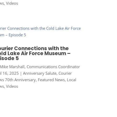
ws
,
Videos
urier Connections with the
ld Lake Air Force Museum –
isode 5
Mike Marshall, Communications Coordinator
ul 16, 2025
|
Anniversary Salute
,
Courier
s 70th Anniversary
,
Featured News
,
Local
ws
,
Videos