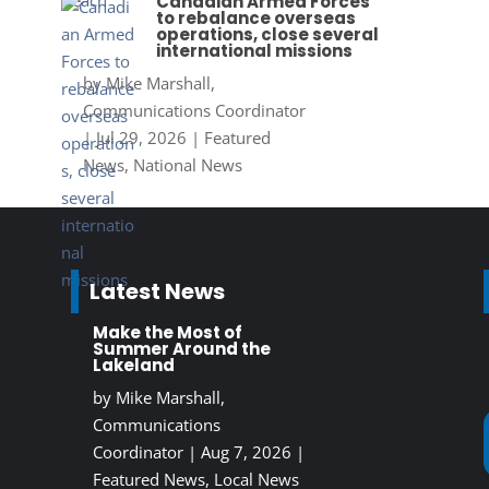
Canadian Armed Forces
to rebalance overseas
operations, close several
international missions
by
Mike Marshall,
Communications Coordinator
|
Jul 29, 2026
|
Featured
News
,
National News
Latest News
Make the Most of
Summer Around the
Lakeland
by
Mike Marshall,
Communications
Coordinator
|
Aug 7, 2026
|
Featured News
,
Local News