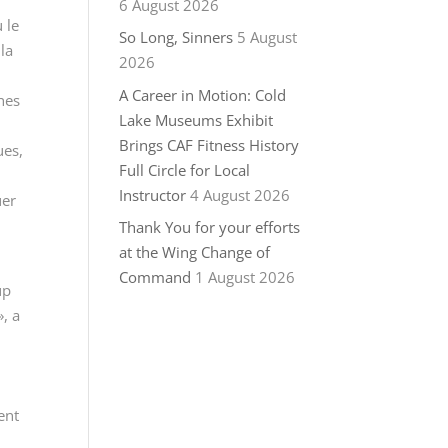
6 August 2026
 le
So Long, Sinners
5 August
la
2026
A Career in Motion: Cold
ches
Lake Museums Exhibit
Brings CAF Fitness History
ues,
Full Circle for Local
Instructor
4 August 2026
uer
Thank You for your efforts
at the Wing Change of
Command
1 August 2026
up
», a
ent