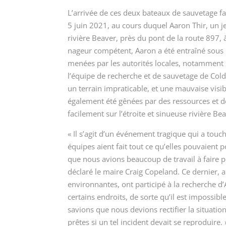
L’arrivée de ces deux bateaux de sauvetage fai
5 juin 2021, au cours duquel Aaron Thir, un j
rivière Beaver, près du pont de la route 897
nageur compétent, Aaron a été entraîné sous l’
menées par les autorités locales, notamment la
l’équipe de recherche et de sauvetage de Col
un terrain impraticable, et une mauvaise visib
également été gênées par des ressources et d
facilement sur l’étroite et sinueuse rivière Be
« Il s’agit d’un événement tragique qui a touc
équipes aient fait tout ce qu’elles pouvaie
que nous avions beaucoup de travail à faire po
déclaré le maire Craig Copeland. Ce dernier, 
environnantes, ont participé à la recherche d’
certains endroits, de sorte qu’il est impossibl
savions que nous devions rectifier la situati
prêtes si un tel incident devait se reproduire. 