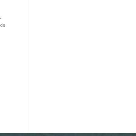
s
 de