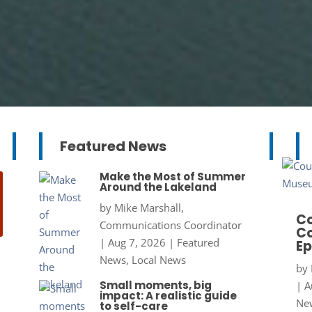
Featured News
Make the Most of Summer
Around the Lakeland
by
Mike Marshall,
Co
Communications Coordinator
Co
|
Aug 7, 2026
|
Featured
Ep
News
,
Local News
by
Small moments, big
|
A
impact: A realistic guide
New
to self-care