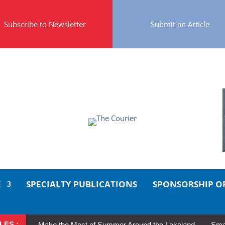
Subscribe to Newsletter
Submit an Article
E
SPECIALTY PUBLICATIONS
SPONSORSHIP O
LES :
Make the Most of Summer Around the Lakeland
Smal