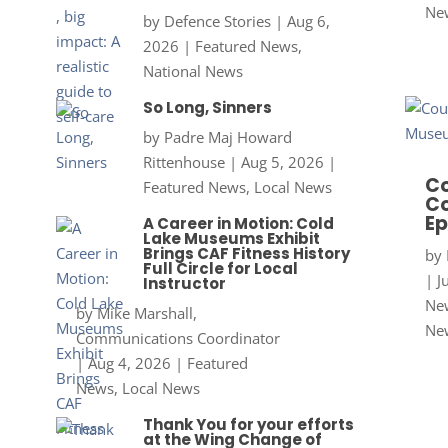
Ne
by
Defence Stories
|
Aug 6,
2026
|
Featured News
,
National News
So Long, Sinners
by
Padre Maj Howard
Rittenhouse
|
Aug 5, 2026
|
Co
Featured News
,
Local News
Co
Ep
A Career in Motion: Cold
Lake Museums Exhibit
Brings CAF Fitness History
by
Full Circle for Local
|
J
Instructor
New
by
Mike Marshall,
Ne
Communications Coordinator
|
Aug 4, 2026
|
Featured
News
,
Local News
Thank You for your efforts
at the Wing Change of