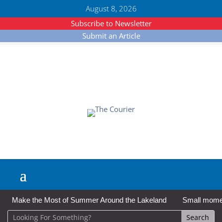
August 8, 2026
Subscribe to Newsletter
Submit an Article
Make the Most of Summer Around the Lakeland
Small moment