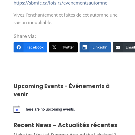
https://sbmfc.ca/loisirs/evenementsautomne
Vivez l’enchantement et faites de cet automne une
saison inoubliable.
Share via:
Facebook
Twitter
LinkedIn
Email
Upcoming Events - Événements à
venir
There are no upcoming events.
Notice
Recent News – Actualités récentes
Make the Most of Summer Around the Lakeland
7