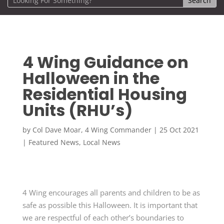
4 Wing Guidance on
Halloween in the
Residential Housing
Units (RHU’s)
by
Col Dave Moar, 4 Wing Commander
|
25 Oct 2021
|
Featured News
,
Local News
4 Wing encourages all parents and children to be as
safe as possible this Halloween. It is important that
we are respectful of each other’s boundaries to