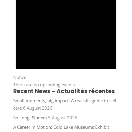
Notice
There are no upcoming events.
Recent News – Actualités récentes
Small moments, big impact: A realistic guide to self-
care
6 August 2026
So Long, Sinners
5 August 2026
A Career in Motion: Cold Lake Museums Exhibit