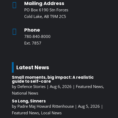
Mailing Address

PO Box 6190 Stn Forces
Cold Lake, AB T9M 2C5
Phone

780-840-8000
Ext. 7857
Latest News
Small moments, big impact: A realistic
guide to self-care
by
Defence Stories
|
Aug 6, 2026
|
Featured News
,
National News
So Long, Sinners
by
Padre Maj Howard Rittenhouse
|
Aug 5, 2026
|
Featured News
,
Local News