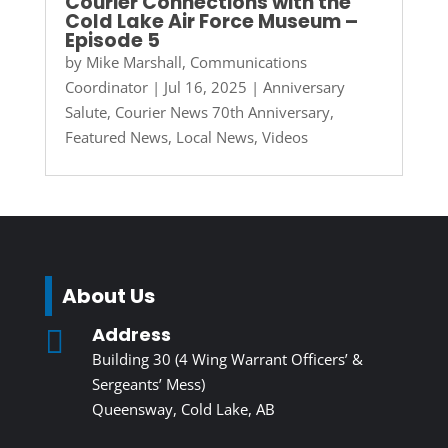
Courier Connections with the
Cold Lake Air Force Museum –
Episode 5
by
Mike Marshall, Communications
Coordinator
|
Jul 16, 2025
|
Anniversary
Salute
,
Courier News 70th Anniversary
,
Featured News
,
Local News
,
Videos
About Us
Address

Building 30 (4 Wing Warrant Officers’ &
Sergeants’ Mess)
Queensway, Cold Lake, AB