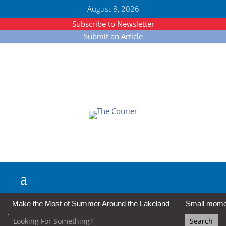
August 8, 2026
Subscribe to Newsletter
Submit an Article
Make the Most of Summer Around the Lakeland
Small moment