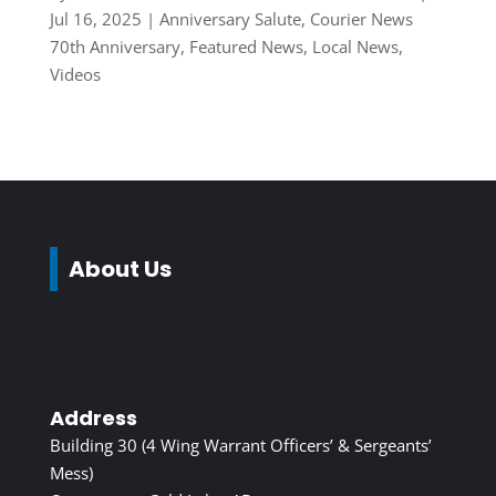
Jul 16, 2025
|
Anniversary Salute
,
Courier News
70th Anniversary
,
Featured News
,
Local News
,
Videos
About Us
Address
Building 30 (4 Wing Warrant Officers’ & Sergeants’
Mess)